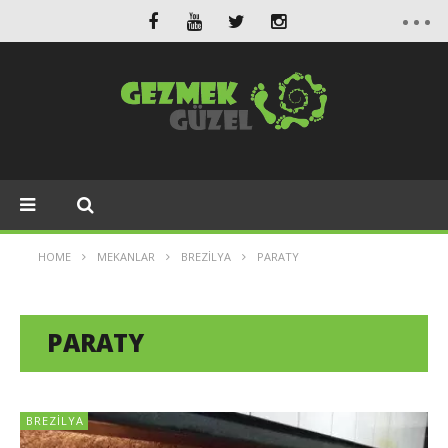
HOME
MEKANLAR
BREZILYA
PARATY
PARATY
BREZILYA