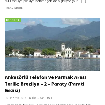
sulu fasulye pilakiye benzer şekilde pişiriliyor (bunu […]
READ MORE
BREZILYA
Ankesörlü Telefon ve Parmak Arası
Terlik; Brezilya – 2 – Paraty (Parati
Gezisi)
20 Haziran 2015
TheGutan
1