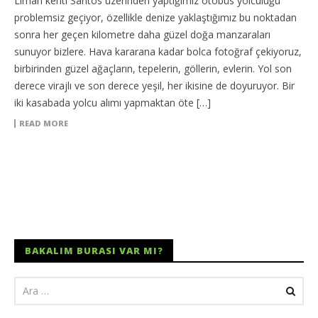
Liman kenti Santos üzerinden yaptığımız otobüs yolculuğu
problemsiz geçiyor, özellikle denize yaklaştığımız bu noktadan
sonra her geçen kilometre daha güzel doğa manzaraları
sunuyor bizlere. Hava kararana kadar bolca fotoğraf çekiyoruz,
birbirinden güzel ağaçların, tepelerin, göllerin, evlerin. Yol son
derece virajlı ve son derece yeşil, her ikisine de doyuruyor. Bir
iki kasabada yolcu alımı yapmaktan öte […]
READ MORE
BAKALIM BURASI VAR MI?