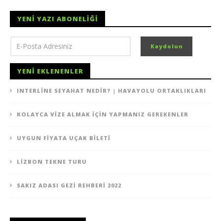
YENI YAZI ABONELIĞI
YENI EKLENENLER
INTERLINE SEYAHAT NEDIR? | HAVAYOLU ORTAKLIKLARI
KOLAYCA VIZE ALMAK İÇIN YAPMANIZ GEREKENLER
UYGUN FIYATA UÇAK BILETI
LIZBON TEKNE TURU
SAKIZ ADASI GEZI REHBERI 2022