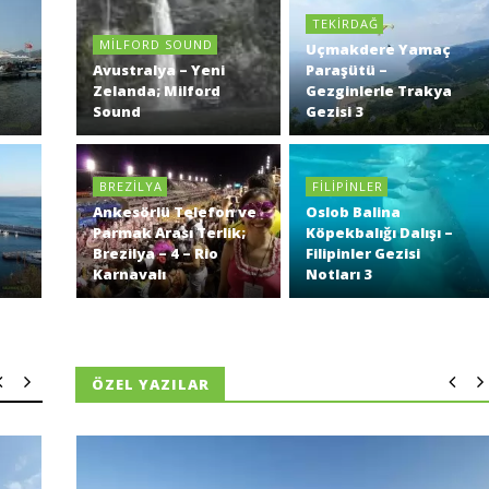
TEKIRDAĞ
MILFORD SOUND
Uçmakdere Yamaç
Avustralya – Yeni
Paraşütü –
Zelanda; Milford
Gezginlerle Trakya
Sound
Gezisi 3
BREZILYA
FILIPINLER
Ankesörlü Telefon ve
Oslob Balina
Parmak Arası Terlik;
Köpekbalığı Dalışı –
Brezilya – 4 – Rio
Filipinler Gezisi
Karnavalı
Notları 3
ÖZEL YAZILAR