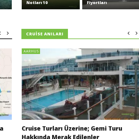
Notları 10
Fiyortları
CRUISE ANILARI
AARHUS
ya
Cruise Turları Üzerine; Gemi Turu
Hakkında Merak Edilenler