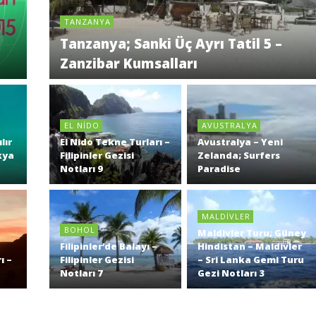
TANZANYA
Tanzanya; Sanki Üç Ayrı Tatil 5 –
Zanzibar Kumsalları
EL NIDO
AVUSTRALYA
lır
El Nido Tekne Turları –
Avustralya – Yeni
kya
Filipinler Gezisi
Zelanda; Surfers
Notları 9
Paradise
MALDIVLER
BOHOL
Maldivler Turu; Güney
Filipinler’de Balayı –
Hindistan – Maldivler
ı –
Filipinler Gezisi
– Sri Lanka Gemi Turu
Notları 7
Gezi Notları 3