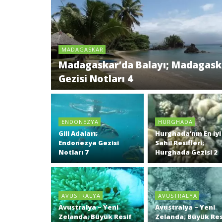
MADAGASKAR
Madagaskar’da Balayı; Madagask
Gezisi Notları 4
ENDONEZYA
HURGHADA
Gili Adaları;
Hurghada’nın En iyi
Endonezya Gezisi
Sahil Resifleri;
Notları 7
Hurghada Gezisi 2
AVUSTRALYA
AVUSTRALYA
Avustralya – Yeni
Avustralya – Yeni
Zelanda; Büyük Resif
Zelanda; Büyük Res