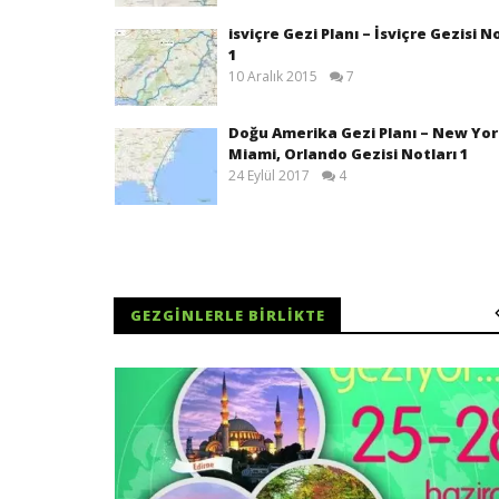
isviçre Gezi Planı – İsviçre Gezisi N
1
10 Aralık 2015
7
Doğu Amerika Gezi Planı – New Yor
Miami, Orlando Gezisi Notları 1
24 Eylül 2017
4
GEZGINLERLE BIRLIKTE