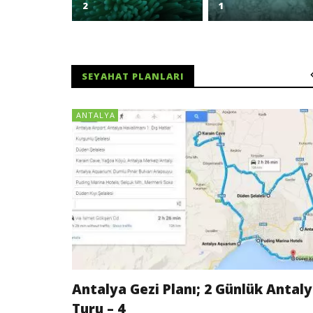
2
1
SEYAHAT PLANLARI
ANTALYA
Antalya Gezi Planı; 2 Günlük Antal
Turu – 4