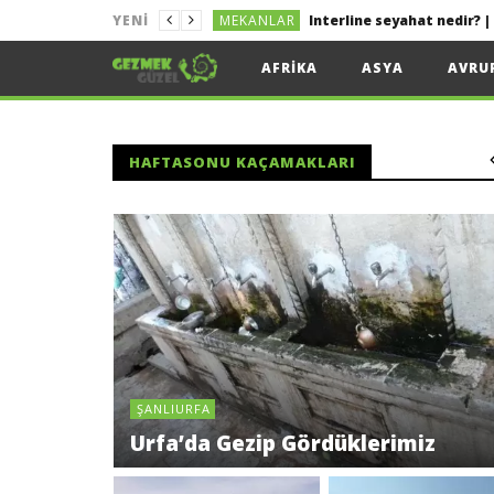
MEKANLAR
YENI
MEKANLAR
Kolayca Vize Almak İçin 
AFRIKA
ASYA
AVRU
MEKANLAR
Uygun Fiyata Uçak Bileti
LIZBON
Lizbon Tekne Turu
HAFTASONU KAÇAMAKLARI
MEKANLAR
Sakız Adası Gezi Rehberi 
MEKANLAR
ŞANLIURFA
Urfa’da Gezip Gördüklerimiz