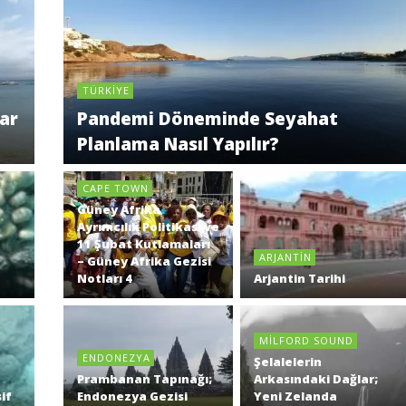
TÜRKIYE
ar
Pandemi Döneminde Seyahat
Planlama Nasıl Yapılır?
CAPE TOWN
Güney Afrika
Ayrımcılık Politikası ve
11 Şubat Kutlamaları
ARJANTIN
– Güney Afrika Gezisi
Notları 4
Arjantin Tarihi
MILFORD SOUND
ENDONEZYA
Şelalelerin
Prambanan Tapınağı;
Arkasındaki Dağlar;
if
Endonezya Gezisi
Yeni Zelanda