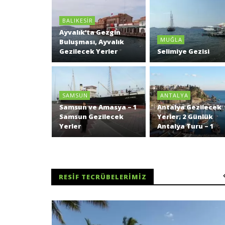
BALIKESIR
Ayvalık’ta Gezgin
MUĞLA
Buluşması, Ayvalık
Gezilecek Yerler
Selimiye Gezisi
SAMSUN
ANTALYA
Samsun ve Amasya – 1
Antalya Gezilecek
Samsun Gezilecek
Yerler; 2 Günlük
Yerler
Antalya Turu – 1
RESIF TECRÜBELERIMIZ