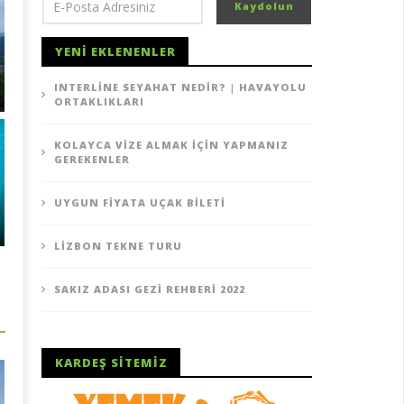
YENI EKLENENLER
INTERLINE SEYAHAT NEDIR? | HAVAYOLU
ORTAKLIKLARI
KOLAYCA VIZE ALMAK İÇIN YAPMANIZ
GEREKENLER
UYGUN FIYATA UÇAK BILETI
LIZBON TEKNE TURU
SAKIZ ADASI GEZI REHBERI 2022
KARDEŞ SITEMIZ