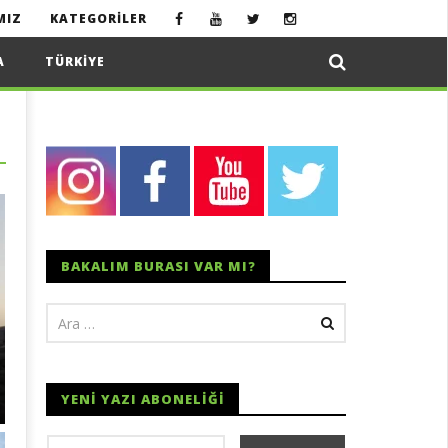
MIZ
KATEGORILER
A
TÜRKIYE
BAKALIM BURASI VAR MI?
YENI YAZI ABONELIĞI