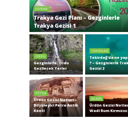
EDIRNE
Trakya Gezi Planı – Gezginlerle
Trakya Gezisi 1
TEKIRDAĞ
ORDU
Tekirdağ’da ne yapı
Gezginlerle; Ordu
? – Gezginlerle Tra
Gezilecek Yerler
Gezisi 2
PETRA
AKABE
Ürdün Gezisi Notları –
Büyüleyici Petra Antik
Ürdün Gezisi Notlar
Kenti
Wadi Rum Kırmızısı