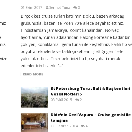
01 Ekim 2017
Sermet Tuna
0
Birçok kez cruise turları katılımınız oldu, bazen arkadaş
ımız
grubunuzla, bazen ise 7’den 70’e ailece seyahat ettiniz.
Hindistan’dan Jamaika’ya, Korint kanalından, Norveç
e
fiyortlarına, Yunan adalarından Halong körfezine kadar bir
niz.
çok yeri, konaklamalı gemi turları ile keşfettiniz. Farklı tip v
boyutta teknelerle ve farklı şirketlerin işlettiği gemilerle
vize
yolculuk ettiniz. Tecrübelerinizi bu tip seyahati merak
edenler için bizlerle […]
READ MORE
St Petersburg Turu ; Baltık Başkentleri
Gezisi Notları 5
03 Eylül 2015
2
Dide’nin Gezi Vapuru – Cruise gemisi ile
tanışma
11 Haziran 2014
4