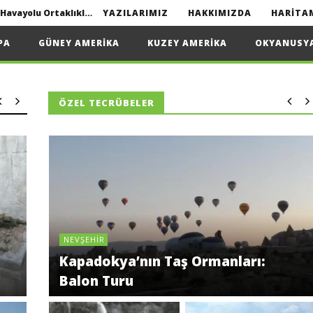
Interline seyahat nedir? | Havayolu Ortaklıkları
YAZILARIMIZ
HAKKIMIZDA
HARITA
Yapmanız Gerekenler
PA
GÜNEY AMERIKA
KUZEY AMERIKA
OKYANUSY
ÖZEL TECRÜBELER
2022
Interline seyahat nedir? | Havayolu Ortaklıkları
NEVŞEHIR
Kapadokya’nın Taş Ormanları:
Balon Turu