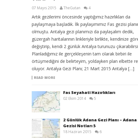
07 Mayıs 2015
TheGutan
4
Artık gezilerimi öncesinde yaptığımız hazırlıkları da
paylaşmaya başladık. İlk paylaşımımız Fas gezisi plan
olmuştu. Antalya gezi planımızı da paylaşalım dedik,
güzergah haritalarının linkleriyle birlikte, kendinize gör
değiştirip, kendi 2 günlük Antalya turunuzu çıkarabilirsi
Planladığımız ile gerçekleşenin tam olarak birbiri ile
örtüşmediğini de belirteyim, yoldayken plan elbette re
oluyor. Antalya Gezi Planı; 21 Mart 2015 Antalya […]
READ MORE
Fas Seyahati Hazırlıkları
02 Ekim 2014
5
2 Günlük Adana Gezi Planı – Adana
Gezisi Notları 5
18 Haziran 2015
6