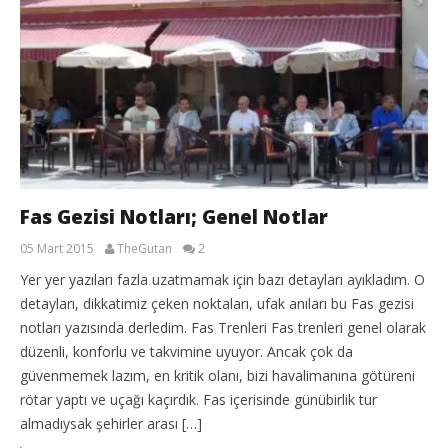
Fas Gezisi Notları; Genel Notlar
05 Mart 2015
TheGutan
2
Yer yer yazıları fazla uzatmamak için bazı detayları ayıkladım. O
detayları, dikkatimiz çeken noktaları, ufak anıları bu Fas gezisi
notları yazısında derledim. Fas Trenleri Fas trenleri genel olarak
düzenli, konforlu ve takvimine uyuyor. Ancak çok da
güvenmemek lazım, en kritik olanı, bizi havalimanına götüreni
rötar yaptı ve uçağı kaçırdık. Fas içerisinde günübirlik tur
almadıysak şehirler arası […]