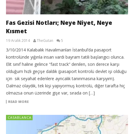
Fas Gezisi Notları; Neye Niyet, Neye
Kısmet
19 Aralık 2014
TheGutan
5
3/10/2014 Kalabalık Havalimanları İstanbul’da pasaport
kontrolünde yığınla insan vardı bayram tatili başlangıcı olunca.
Elit sınıf haline gelince “fast track” denilen, son derece karşı
olduğum hızlı geçişe daldık (pasaport kontrolü devlet işi olduğu
için sık seyahat edenlere ayrıcalık tanınmasına karşıyım).
Dalmaz olaydık, tek kişi yapıyormuş kontrolü, diğer tarafta hiç
olmazsa onun üzerinde gişe var, sırada on […]
READ MORE
CASABLANCA