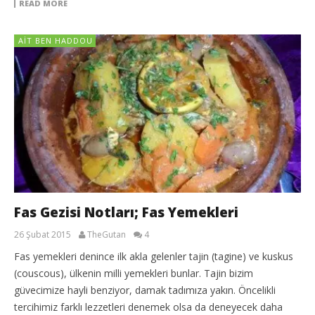
READ MORE
AIT BEN HADDOU
Fas Gezisi Notları; Fas Yemekleri
26 Şubat 2015
TheGutan
4
Fas yemekleri denince ilk akla gelenler tajin (tagine) ve kuskus
(couscous), ülkenin milli yemekleri bunlar. Tajin bizim
güvecimize hayli benziyor, damak tadımıza yakın. Öncelikli
tercihimiz farklı lezzetleri denemek olsa da deneyecek daha