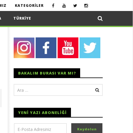
MIZ
KATEGORILER
A
TÜRKIYE
BAKALIM BURASI VAR MI?
YENI YAZI ABONELIĞI