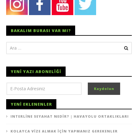
BAKALIM BURASI VAR MI?
YENI YAZI ABONELIĞI
YENI EKLENENLER
INTERLINE SEYAHAT NEDIR? | HAVAYOLU ORTAKLIKLARI
KOLAYCA VIZE ALMAK İÇIN YAPMANIZ GEREKENLER