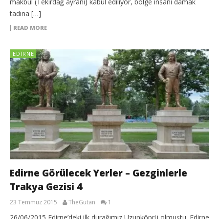
makbul (Tekirdağ ayranı) kabul ediliyor, bölge insanı damak
tadına […]
READ MORE
EDIRNE
Edirne Görülecek Yerler – Gezginlerle
Trakya Gezisi 4
23 Temmuz 2015
TheGutan
1
26/06/2015 Edirne’deki ilk durağımız Uzunköprü olmuştu. Edirne