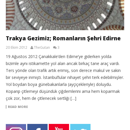
Trakya Gezimiz; Romanların Şehri Edirne
20 Ekim 2012
TheGutan
3
19 Ağustos 2012 Çanakkale’den Edirne’ye giderken yolda
bizimle aynı istikamette yol alan ancak birkaç tane araç vardı.
Ters yönde olan trafik artık erimiş, son derece makul ve sakin
bir seviyeye inmişti. İstanbul’lular nihayet şehri terk edebilmişler.
Yol boydan boya günebakanlarla (ayçiçekleriyle) doluydu.
Koparıp çitlemeyi düşündük çiğdemlerini ama hem koparmak
çok zor, hem de çitlenecek sertliği […]
READ MORE