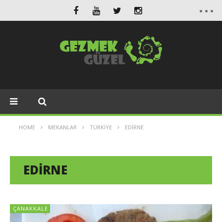
HOME
MEKANLAR
TÜRKIYE
EDIRNE
EDIRNE
ÇANAKKALE