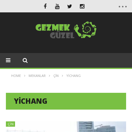
HOME
MEKANLAR
ÇIN
YICHANG
YICHANG
ÇIN