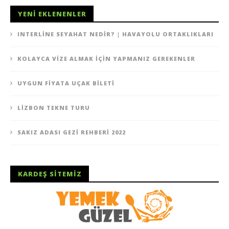
YENI EKLENENLER
INTERLINE SEYAHAT NEDIR? | HAVAYOLU ORTAKLIKLARI
KOLAYCA VIZE ALMAK İÇIN YAPMANIZ GEREKENLER
UYGUN FIYATA UÇAK BILETI
LIZBON TEKNE TURU
SAKIZ ADASI GEZI REHBERI 2022
KARDEŞ SITEMIZ