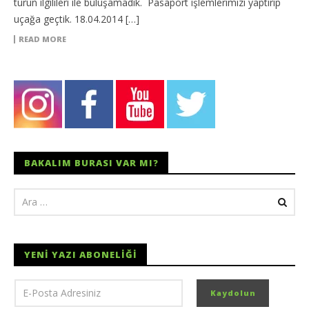
turun ilgilileri ile buluşamadık. Pasaport işlemlerimizi yaptırıp
uçağa geçtik. 18.04.2014 […]
READ MORE
BAKALIM BURASI VAR MI?
YENI YAZI ABONELIĞI