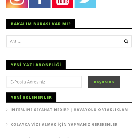
BAKALIM BURASI VAR MI?
YENI YAZI ABONELIĞI
YENI EKLENENLER
INTERLINE SEYAHAT NEDIR? | HAVAYOLU ORTAKLIKLARI
KOLAYCA VIZE ALMAK İÇIN YAPMANIZ GEREKENLER