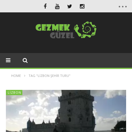
HOME
TAG "LIZBON ŞEHIR TURU"
LIZBON