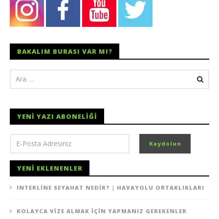
BAKALIM BURASI VAR MI?
YENI YAZI ABONELIĞI
YENI EKLENENLER
INTERLINE SEYAHAT NEDIR? | HAVAYOLU ORTAKLIKLARI
KOLAYCA VIZE ALMAK İÇIN YAPMANIZ GEREKENLER