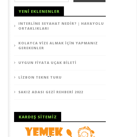
YENI EKLENENLER
INTERLINE SEYAHAT NEDIR? | HAVAYOLU
ORTAKLIKLARI
KOLAYCA VIZE ALMAK İÇIN YAPMANIZ
GEREKENLER
UYGUN FIYATA UÇAK BILETI
LIZBON TEKNE TURU
SAKIZ ADASI GEZI REHBERI 2022
KARDEŞ SITEMIZ