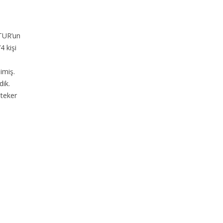
TUR’un
4 kişi
imiş.
ik.
 teker