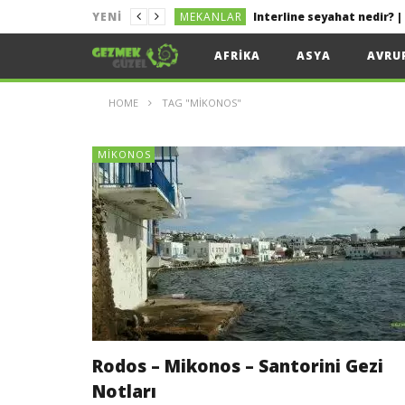
MEKANLAR
YENI
MEKANLAR
Kolayca Vize Almak İçin 
AFRIKA
ASYA
AVRU
MEKANLAR
Uygun Fiyata Uçak Bileti
HOME
TAG "MIKONOS"
LIZBON
Lizbon Tekne Turu
MEKANLAR
Sakız Adası Gezi Rehberi 
MIKONOS
MEKANLAR
Rodos – Mikonos – Santorini Gezi
Notları