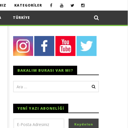
MIZ
KATEGORILER
A
TÜRKIYE
BAKALIM BURASI VAR MI?
YENI YAZI ABONELIĞI