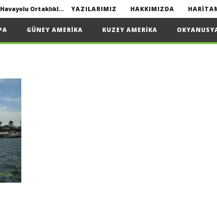
Interline seyahat nedir? | Havayolu Ortaklıkları
YAZILARIMIZ
HAKKIMIZDA
HARITA
Yapmanız Gerekenler
PA
GÜNEY AMERIKA
KUZEY AMERIKA
OKYANUSY
2022
Interline seyahat nedir? | Havayolu Ortaklıkları