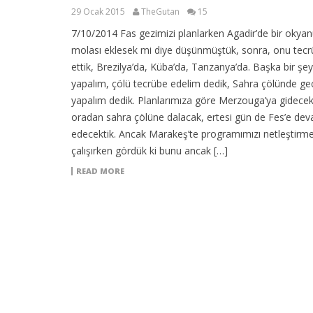
29 Ocak 2015
TheGutan
15
7/10/2014 Fas gezimizi planlarken Agadir’de bir okya
molası eklesek mi diye düşünmüştük, sonra, onu tec
ettik, Brezilya’da, Küba’da, Tanzanya’da. Başka bir şey
yapalım, çölü tecrübe edelim dedik, Sahra çölünde g
yapalım dedik. Planlarımıza göre Merzouga’ya gidecek
oradan sahra çölüne dalacak, ertesi gün de Fes’e de
edecektik. Ancak Marakeş’te programımızı netleştirm
çalışırken gördük ki bunu ancak […]
READ MORE