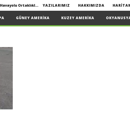
Interline seyahat nedir? | Havayolu Ortaklıkları
YAZILARIMIZ
HAKKIMIZDA
HARITA
Yapmanız Gerekenler
PA
GÜNEY AMERIKA
KUZEY AMERIKA
OKYANUSY
2022
Interline seyahat nedir? | Havayolu Ortaklıkları