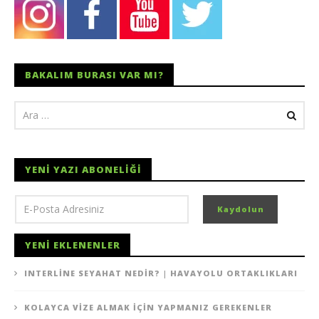
BAKALIM BURASI VAR MI?
YENI YAZI ABONELIĞI
YENI EKLENENLER
INTERLINE SEYAHAT NEDIR? | HAVAYOLU ORTAKLIKLARI
KOLAYCA VIZE ALMAK İÇIN YAPMANIZ GEREKENLER