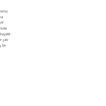
emimiz
ına
off
rinde
 kayalık
r çatı
ş bir