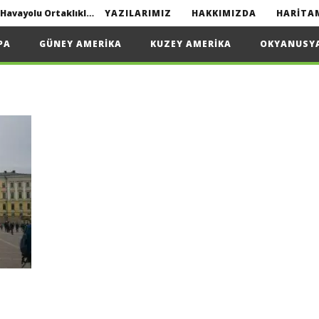
Interline seyahat nedir? | Havayolu Ortaklıkları
YAZILARIMIZ
HAKKIMIZDA
HARITA
Yapmanız Gerekenler
PA
GÜNEY AMERIKA
KUZEY AMERIKA
OKYANUSY
2022
Interline seyahat nedir? | Havayolu Ortaklıkları