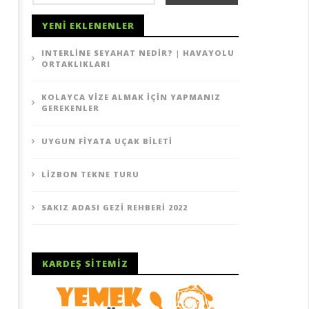
YENI EKLENENLER
INTERLINE SEYAHAT NEDIR? | HAVAYOLU
ORTAKLIKLARI
KOLAYCA VIZE ALMAK İÇIN YAPMANIZ
GEREKENLER
UYGUN FIYATA UÇAK BILETI
LIZBON TEKNE TURU
SAKIZ ADASI GEZI REHBERI 2022
KARDEŞ SITEMIZ