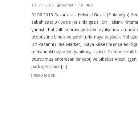
10 Eylül 2015
Sermet Tuna
0
01.06.2015 Pazartesi – Helsinki Gezisi (Finlandiya) G
sabah saat 07:00’de Helsinki gezisi için Helsinki rıhtım
yanaştı. Kahvaltı sonrası gemiden ayrılıp hop-on-hop-
otobüsüne bindik ve şehri turlamaya başladık. Yol üze
Bit Pazarını (Flea Market), Kaya Kilisesini (inşa edildiği
mekandaki taşlardan yapılmış, sıvasız, üzerine konik bi
oturtulmuş enteresan bir yapı) ve Sibelius Anıtını (geni
park içerisinde […]
READ MORE