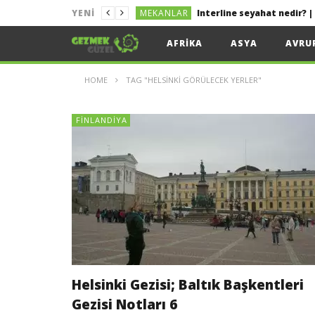
MEKANLAR
YENI
MEKANLAR
Kolayca Vize Almak İçin 
AFRIKA
ASYA
AVRU
MEKANLAR
Uygun Fiyata Uçak Bileti
HOME
TAG "HELSINKI GÖRÜLECEK YERLER"
LIZBON
Lizbon Tekne Turu
MEKANLAR
Sakız Adası Gezi Rehberi 
FINLANDIYA
MEKANLAR
Helsinki Gezisi; Baltık Başkentleri
Gezisi Notları 6