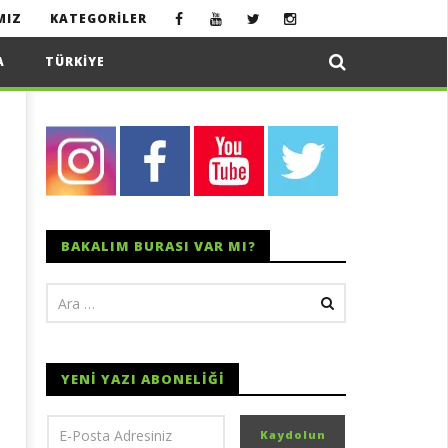
MIZ
KATEGORILER
A
TÜRKIYE
BAKALIM BURASI VAR MI?
YENI YAZI ABONELIĞI