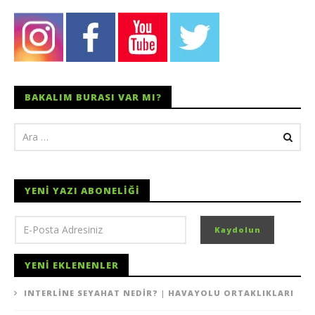
BAKALIM BURASI VAR MI?
YENI YAZI ABONELIĞI
YENI EKLENENLER
INTERLINE SEYAHAT NEDIR? | HAVAYOLU ORTAKLIKLARI