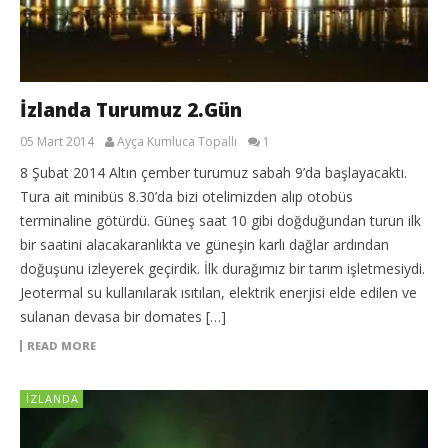
İzlanda Turumuz 2.Gün
05 Mart 2014
Ayça Kumluca Topallı
1
8 Şubat 2014 Altın çember turumuz sabah 9’da başlayacaktı.
Tura ait minibüs 8.30’da bizi otelimizden alıp otobüs
terminaline götürdü. Güneş saat 10 gibi doğduğundan turun ilk
bir saatini alacakaranlıkta ve güneşin karlı dağlar ardından
doğuşunu izleyerek geçirdik. İlk durağımız bir tarım işletmesiydi.
Jeotermal su kullanılarak ısıtılan, elektrik enerjisi elde edilen ve
sulanan devasa bir domates […]
READ MORE
İZLANDA