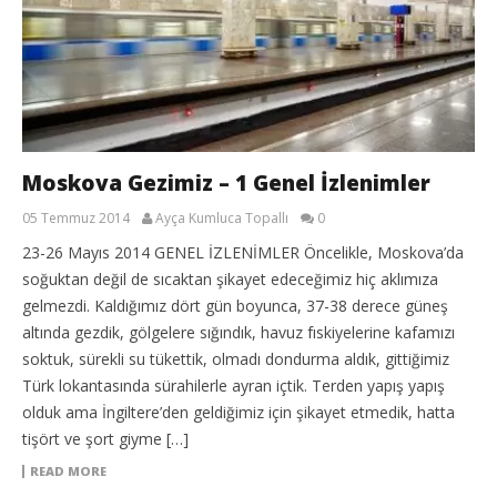
Moskova Gezimiz – 1 Genel İzlenimler
05 Temmuz 2014
Ayça Kumluca Topallı
0
23-26 Mayıs 2014 GENEL İZLENİMLER Öncelikle, Moskova’da
soğuktan değil de sıcaktan şikayet edeceğimiz hiç aklımıza
gelmezdi. Kaldığımız dört gün boyunca, 37-38 derece güneş
altında gezdik, gölgelere sığındık, havuz fıskiyelerine kafamızı
soktuk, sürekli su tükettik, olmadı dondurma aldık, gittiğimiz
Türk lokantasında sürahilerle ayran içtik. Terden yapış yapış
olduk ama İngiltere’den geldiğimiz için şikayet etmedik, hatta
tişört ve şort giyme […]
READ MORE