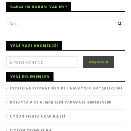
BAKALIM BURASI VAR MI?
YENI YAZI ABONELIĞI
YENI EKLENENLER
INTERLINE SEYAHAT NEDIR? | HAVAYOLU ORTAKLIKLARI
KOLAYCA VIZE ALMAK İÇIN YAPMANIZ GEREKENLER
UYGUN FIYATA UÇAK BILETI
LIZBON TEKNE TURU