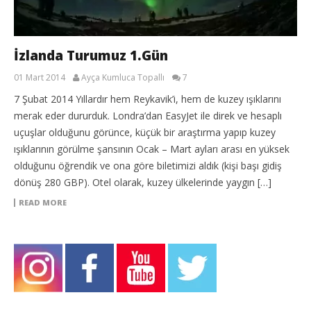
İzlanda Turumuz 1.Gün
01 Mart 2014
Ayça Kumluca Topallı
7
7 Şubat 2014 Yıllardır hem Reykavik’i, hem de kuzey ışıklarını
merak eder dururduk. Londra’dan EasyJet ile direk ve hesaplı
uçuşlar olduğunu görünce, küçük bir araştırma yapıp kuzey
ışıklarının görülme şansının Ocak – Mart ayları arası en yüksek
olduğunu öğrendik ve ona göre biletimizi aldık (kişi başı gidiş
dönüş 280 GBP). Otel olarak, kuzey ülkelerinde yaygın […]
READ MORE