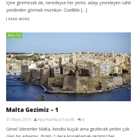
İçine giremesek de, neredeyse her yerini, adayı çevreleyen sahil
şeridinden görmek mümkün. Özellikle […]
READ MORE
MALTA
Malta Gezimiz – 1
31 Mayıs 2014
Ayça Kumluca Topallı
0
Genel İzlenimler Malta, kendisi küçük ama gezilecek yerleri çok
olan bir adaymış. Bizim 2 gece konaklamalı gezimiz her