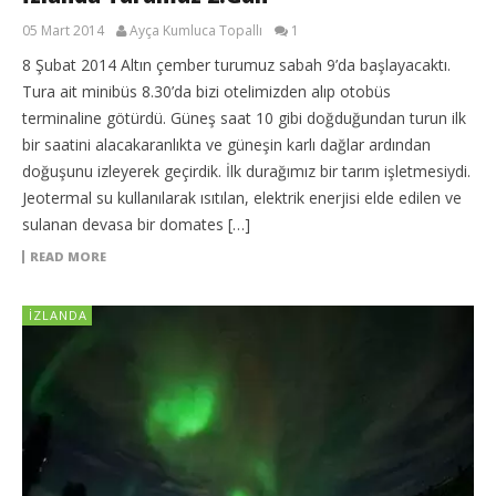
05 Mart 2014
Ayça Kumluca Topallı
1
8 Şubat 2014 Altın çember turumuz sabah 9’da başlayacaktı.
Tura ait minibüs 8.30’da bizi otelimizden alıp otobüs
terminaline götürdü. Güneş saat 10 gibi doğduğundan turun ilk
bir saatini alacakaranlıkta ve güneşin karlı dağlar ardından
doğuşunu izleyerek geçirdik. İlk durağımız bir tarım işletmesiydi.
Jeotermal su kullanılarak ısıtılan, elektrik enerjisi elde edilen ve
sulanan devasa bir domates […]
READ MORE
İZLANDA