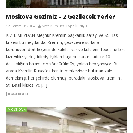
Moskova Gezimiz – 2 Gezilecek Yerler
12 Temmuz 2014
Ayça Kumluca Topallı
3
KIZIL MEYDAN Meşhur Kremlin başkanlık sarayı ve St. Basil
kilisesi bu meydanda. Kremlin, çepeçevre surlarla
korunuyor, dört köşesinde kuleler var ve kulelerin tepesine birer
kızıl yıldız yerleştirilmiş. Işıkları bugüne kadar sadece 10
dakikalığına bakım için söndürülmüş, yoksa hep yanıyor. Bu
arada Kremlin Rusça’da kentin merkezinde bulunan kale
demekmiş, her şehirde olurmuş, buradaki Moskova Kremlin’i.
St. Basil kilisesi ve […]
READ MORE
MOSKOVA