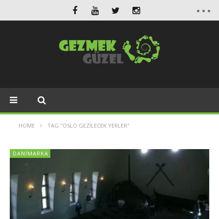
HOME
TAG "OSLO GEZILECEK YERLER"
DANIMARKA