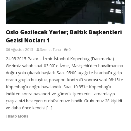
Oslo Gezilecek Yerler; Baltık Başkentleri
Gezisi Notları 1
06 Ağustos 2015
Sermet Tuna
0
24.05.2015 Pazar – İzmir-İstanbul-Kopenhag (Danimarka)
Gezimiz sabah saat 03:00’te İzmir, Mavişehir’den havalimanına
doğru yola çıkarak başladı. Saat 05:00 uçağı ile İstanbul’a gidip
orada grupla buluştuk, pasaport kontrolü sonrası saat 08:15’te
Kopenhag’a doğru havalandık. Saat 10:35’te Kopenhag’a
indikten sonra pasaport ve gümrük işlemlerini tamamlayıp
çıkışta bizi bekleyen otobüsümüze bindik. Grubumuz 28 kişi idi
ve daha önce kendisi […]
READ MORE