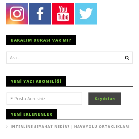
BAKALIM BURASI VAR MI?
YENI YAZI ABONELIĞI
YENI EKLENENLER
INTERLINE SEYAHAT NEDIR? | HAVAYOLU ORTAKLIKLARI