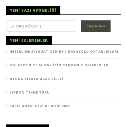
YENI YAZI ABONELIĞI
YENI EKLENENLER
INTERLINE SEYAHAT NEDIR? | HAVAYOLU ORTAKLIKLARI
KOLAYCA VIZE ALMAK İÇIN YAPMANIZ GEREKENLER
UYGUN FIYATA UÇAK BILETI
LIZBON TEKNE TURU
SAKIZ ADASI GEZI REHBERI 2022