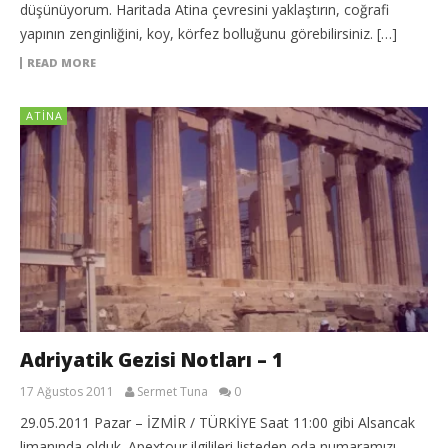
düşünüyorum. Haritada Atina çevresini yaklaştırın, coğrafi
yapının zenginliğini, koy, körfez bolluğunu görebilirsiniz. […]
READ MORE
ATINA
Adriyatik Gezisi Notları – 1
17 Ağustos 2011
Sermet Tuna
0
29.05.2011 Pazar – İZMİR / TÜRKİYE Saat 11:00 gibi Alsancak
limanında olduk. Apextour ilgilileri listeden oda numaramızı