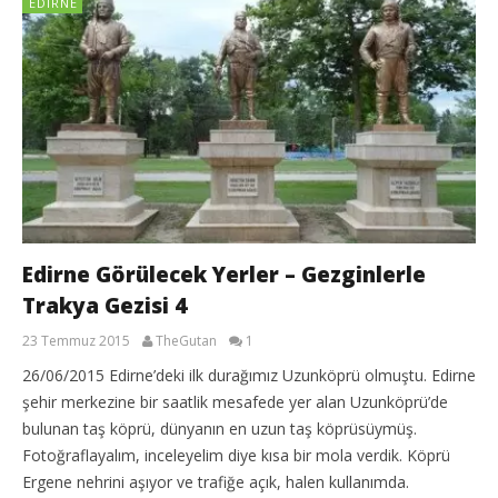
EDIRNE
Edirne Görülecek Yerler – Gezginlerle
Trakya Gezisi 4
23 Temmuz 2015
TheGutan
1
26/06/2015 Edirne’deki ilk durağımız Uzunköprü olmuştu. Edirne
şehir merkezine bir saatlik mesafede yer alan Uzunköprü’de
bulunan taş köprü, dünyanın en uzun taş köprüsüymüş.
Fotoğraflayalım, inceleyelim diye kısa bir mola verdik. Köprü
Ergene nehrini aşıyor ve trafiğe açık, halen kullanımda.