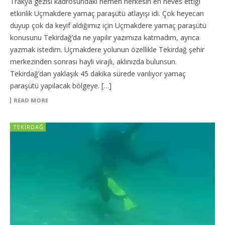
Trakya gezisi kadrosundaki hemen herkesin en heves ettiği
etkinlik Uçmakdere yamaç paraşütü atlayışı idi. Çok heyecan
duyup çok da keyif aldığımız için Uçmakdere yamaç paraşütü
konusunu Tekirdağ’da ne yapılır yazımıza katmadım, ayrıca
yazmak istedim. Uçmakdere yolunun özellikle Tekirdağ şehir
merkezinden sonrası hayli virajlı, aklınızda bulunsun.
Tekirdağ’dan yaklaşık 45 dakika sürede varılıyor yamaç
paraşütü yapılacak bölgeye. […]
READ MORE
TEKIRDAĞ