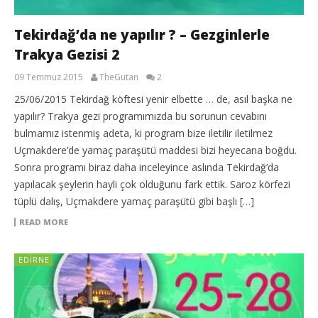
Tekirdağ’da ne yapılır ? – Gezginlerle
Trakya Gezisi 2
09 Temmuz 2015
TheGutan
2
25/06/2015 Tekirdağ köftesi yenir elbette … de, asıl başka ne
yapılır? Trakya gezi programımızda bu sorunun cevabını
bulmamız istenmiş adeta, ki program bize iletilir iletilmez
Uçmakdere’de yamaç paraşütü maddesi bizi heyecana boğdu.
Sonra programı biraz daha inceleyince aslında Tekirdağ’da
yapılacak şeylerin hayli çok olduğunu fark ettik. Saroz körfezi
tüplü dalış, Uçmakdere yamaç paraşütü gibi başlı […]
READ MORE
EDIRNE