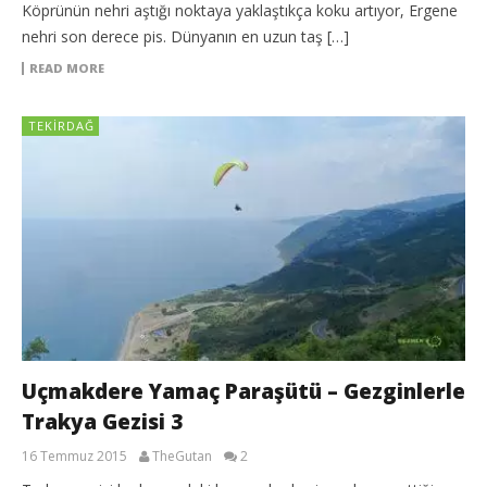
Köprünün nehri aştığı noktaya yaklaştıkça koku artıyor, Ergene
nehri son derece pis. Dünyanın en uzun taş […]
READ MORE
TEKIRDAĞ
Uçmakdere Yamaç Paraşütü – Gezginlerle
Trakya Gezisi 3
16 Temmuz 2015
TheGutan
2