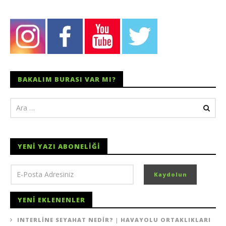
BAKALIM BURASI VAR MI?
YENI YAZI ABONELIĞI
YENI EKLENENLER
INTERLINE SEYAHAT NEDIR? | HAVAYOLU ORTAKLIKLARI