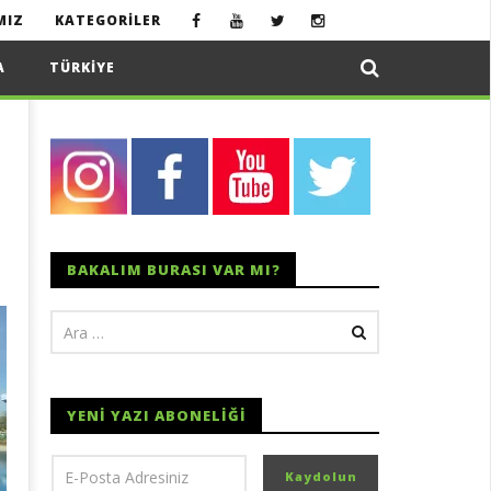
MIZ
KATEGORILER
A
TÜRKIYE
BAKALIM BURASI VAR MI?
YENI YAZI ABONELIĞI