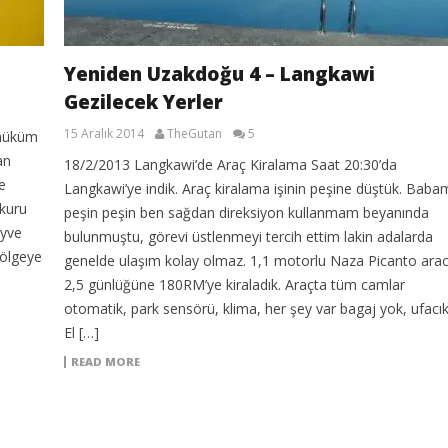
Yeniden Uzakdoğu 4 – Langkawi
Gezilecek Yerler
15 Aralık 2014
TheGutan
5
 hüküm
an
18/2/2013 Langkawi’de Araç Kiralama Saat 20:30’da
e
Langkawi’ye indik. Araç kiralama işinin peşine düştük. Baba
kuru
peşin peşin ben sağdan direksiyon kullanmam beyanında
eyve
bulunmuştu, görevi üstlenmeyi tercih ettim lakin adalarda
bölgeye
genelde ulaşım kolay olmaz. 1,1 motorlu Naza Picanto arac
2,5 günlüğüne 180RM’ye kiraladık. Araçta tüm camlar
otomatik, park sensörü, klima, her şey var bagaj yok, ufacık
El […]
READ MORE