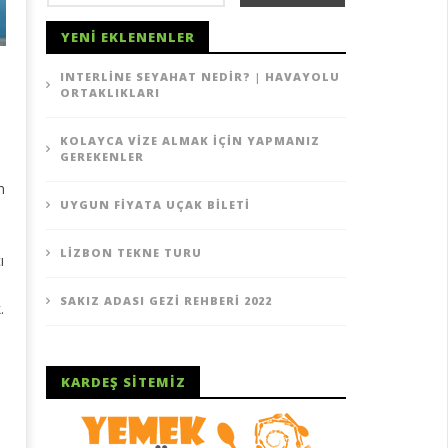
YENI EKLENENLER
INTERLINE SEYAHAT NEDIR? | HAVAYOLU
ORTAKLIKLARI
KOLAYCA VIZE ALMAK İÇIN YAPMANIZ
GEREKENLER
m
UYGUN FIYATA UÇAK BILETI
LIZBON TEKNE TURU
ı
SAKIZ ADASI GEZI REHBERI 2022
.
KARDEŞ SITEMIZ