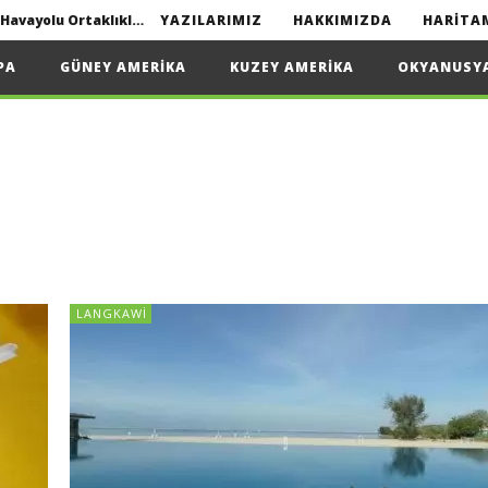
Interline seyahat nedir? | Havayolu Ortaklıkları
YAZILARIMIZ
HAKKIMIZDA
HARITA
Yapmanız Gerekenler
PA
GÜNEY AMERIKA
KUZEY AMERIKA
OKYANUSY
2022
Interline seyahat nedir? | Havayolu Ortaklıkları
LANGKAWI