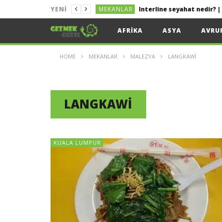
MEKANLAR
YENI
MEKANLAR
Kolayca Vize Almak İçin 
AFRIKA
ASYA
AVRU
MEKANLAR
Uygun Fiyata Uçak Bileti
HOME
MEKANLAR
MALEZYA
LANGKAWI
LIZBON
Lizbon Tekne Turu
MEKANLAR
Sakız Adası Gezi Rehberi 
MEKANLAR
LANGKAWI
KUALA LUMPUR