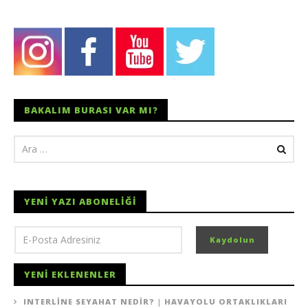
BAKALIM BURASI VAR MI?
YENI YAZI ABONELIĞI
YENI EKLENENLER
INTERLINE SEYAHAT NEDIR? | HAVAYOLU ORTAKLIKLARI