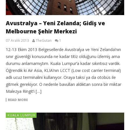
Avustralya – Yeni Zelanda; Gidiş ve
Melbourne Şehir Merkezi
07 Aralık 2013
TheGutan
1
12-13 Ekim 2013 Belgesellerde Avustralya ve Yeni Zelanda’nın
sınır güvenliği konusunda ne kadar titiz olduğunu izlemiş ama
durumu anlamamıştım. Kuala Lumpur’a kadar sıkıntısız vardık.
Öğrendik ki Air Asia, KLIA’nın LCCT (Low cost carrier terminal)
adlı ucuz terminalini kullanıyor. Oraya taksi ya da otobüs ile
gitmek gerekiyor. O nedenle bavulları aldıktan sonra bir miktar
Malezya Ringit’i […]
READ MORE
KUALA LUMPUR