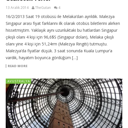
13 Aralık 2014
TheGutan
4
16/2/2013 Saat 19 otobüsü ile Melaka’dan ayrıldık. Malezya
Singapur arası fiyat farklarını ilk olarak otobüs biletlerini alırken
hissetmiştim. Yaklaşık aynı uzunluktaki bu hatlardan Singapur
çıkışlı olanı 4 kişi için 96,6$S (Singapur doları), Melaka çıkışlı
olanı yine 4 kişi için 51,24rm (Malezya Ringiti) tutmuştu.
Malezya’da fiyatlar düşük. 3 saat sonunda Kuala Lumpur’a
vardık, hayatım boyunca gördüğüm […]
READ MORE
AVUSTRALYA