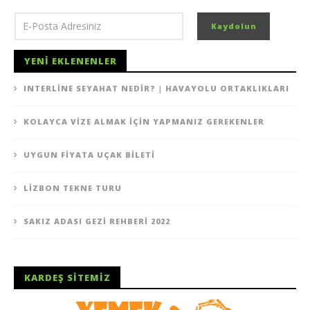
YENI EKLENENLER
INTERLINE SEYAHAT NEDIR? | HAVAYOLU ORTAKLIKLARI
KOLAYCA VIZE ALMAK İÇIN YAPMANIZ GEREKENLER
UYGUN FIYATA UÇAK BILETI
LIZBON TEKNE TURU
SAKIZ ADASI GEZI REHBERI 2022
KARDEŞ SITEMIZ