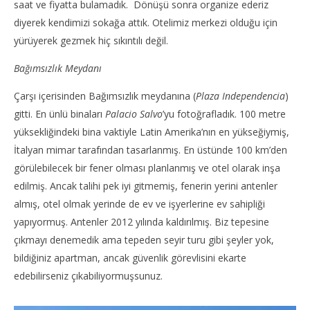
saat ve fiyatta bulamadık. Dönüşü sonra organize ederiz
TheGutan
T
diyerek kendimizi sokağa attık. Otelimiz merkezi olduğu için
yürüyerek gezmek hiç sıkıntılı değil.
Bağımsızlık Meydanı
Çarşı içerisinden Bağımsızlık meydanına (
Plaza Independencia
)
gitti. En ünlü binaları
Palacio Salvo
’yu fotoğrafladık. 100 metre
yüksekliğindeki bina vaktiyle Latin Amerika’nın en yükseğiymiş,
İtalyan mimar tarafından tasarlanmış. En üstünde 100 km’den
görülebilecek bir fener olması planlanmış ve otel olarak inşa
edilmiş. Ancak talihi pek iyi gitmemiş, fenerin yerini antenler
almış, otel olmak yerinde de ev ve işyerlerine ev sahipliği
yapıyormuş. Antenler 2012 yılında kaldırılmış. Biz tepesine
çıkmayı denemedik ama tepeden seyir turu gibi şeyler yok,
bildiğiniz apartman, ancak güvenlik görevlisini ekarte
edebilirseniz çıkabiliyormuşsunuz.