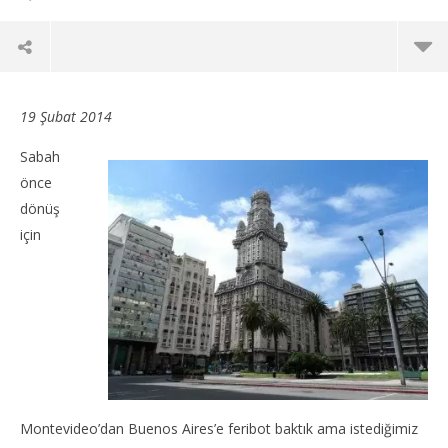
19 Şubat 2014
Sabah
önce
dönüş
için
NOW VIEWING
Arjantin – Uruguay; Montevideo Gezilecek Yerler
Int
14
14
Montevideo’dan Buenos Aires’e feribot baktık ama istediğimiz
Ağustos
Ağu
2014
201