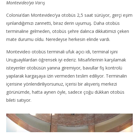
Montevideo’ya Varış
Ağustos
Ağu
2014
201
TheGutan
T
Colonia’dan Montevideo’ya otobüs 2,5 saat sürüyor, gerçi eşim
ışınlandığımızı zannetti, biraz derin uyumuş. Daha otobüs
terminaline gelmeden, otobüs şehre dalınca dikkatimizi çeken
mate durumu oldu. Neredeyse herkesin elinde vardı.
Montevideo otobüs terminali ufuk açıcı idi, terminal işini
Uruguaylılardan öğrensek iyi ederiz. Misafirlerinin karşılamak
isteyenler otobüsün yanına giremiyor, bavullar fiş kontrolü
yapılarak kargaşaya izin vermeden teslim ediliyor. Terminalin
içerisine yönlendiriliyorsunuz, içerisi bir alışveriş merkezi
görünümde, hatta aynen öyle, sadece çoğu dükkan otobüs
bileti satıyor.