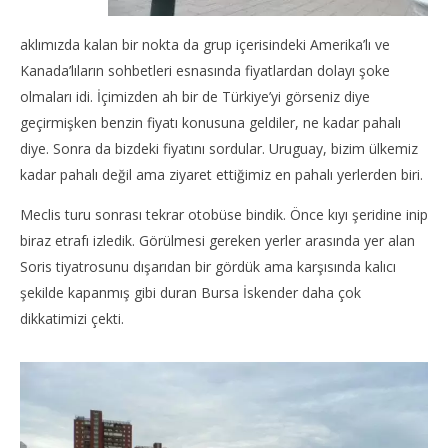
aklımızda kalan bir nokta da grup içerisindeki Amerika’lı ve
Kanada’lıların sohbetleri esnasında fiyatlardan dolayı şoke
olmaları idi. İçimizden ah bir de Türkiye’yi görseniz diye
geçirmişken benzin fiyatı konusuna geldiler, ne kadar pahalı
diye. Sonra da bizdeki fiyatını sordular. Uruguay, bizim ülkemiz
kadar pahalı değil ama ziyaret ettiğimiz en pahalı yerlerden biri.
Meclis turu sonrası tekrar otobüse bindik. Önce kıyı şeridine inip
biraz etrafı izledik. Görülmesi gereken yerler arasında yer alan
Soris tiyatrosunu dışarıdan bir gördük ama karşısında kalıcı
şekilde kapanmış gibi duran Bursa İskender daha çok
dikkatimizi çekti.