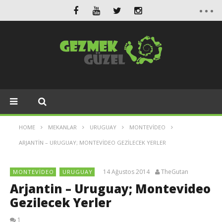
HOME
MEKANLAR
URUGUAY
MONTEVIDEO
ARJANTIN – URUGUAY; MONTEVIDEO GEZILECEK YERLER
14 Ağustos 2014
TheGutan
MONTEVIDEO
URUGUAY
Arjantin – Uruguay; Montevideo
Gezilecek Yerler
1