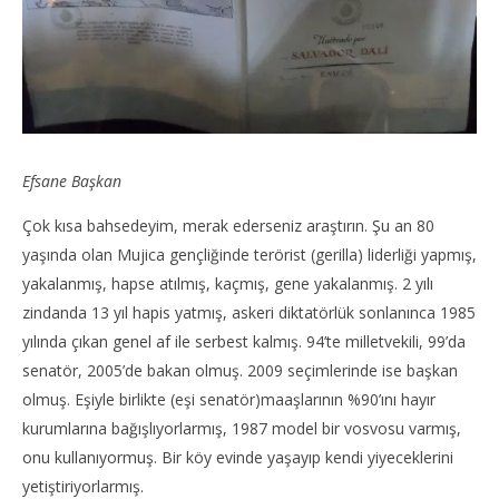
Efsane Başkan
Çok kısa bahsedeyim, merak ederseniz araştırın. Şu an 80
yaşında olan Mujica gençliğinde terörist (gerilla) liderliği yapmış,
yakalanmış, hapse atılmış, kaçmış, gene yakalanmış. 2 yılı
zindanda 13 yıl hapis yatmış, askeri diktatörlük sonlanınca 1985
yılında çıkan genel af ile serbest kalmış. 94’te milletvekili, 99’da
senatör, 2005’de bakan olmuş. 2009 seçimlerinde ise başkan
olmuş. Eşiyle birlikte (eşi senatör)maaşlarının %90’ını hayır
kurumlarına bağışlıyorlarmış, 1987 model bir vosvosu varmış,
onu kullanıyormuş. Bir köy evinde yaşayıp kendi yiyeceklerini
yetiştiriyorlarmış.