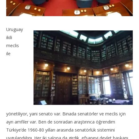
Uruguay
ikili
meclis
ile
yönetiliyor, yani senato var. Binada senatörler ve meclis için
ayrı amfiler var. Ben de sonradan araştırınca öğrendim
Türkiye’de 1960-80 yılları arasında senatörlük sistemini
uygulandığını. Her iki salona da girdik, efsanevi devlet başkanı