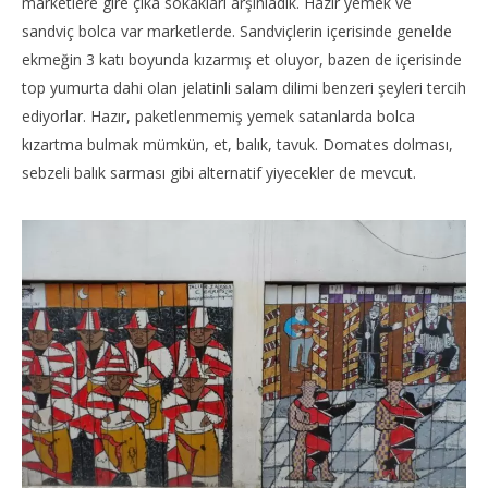
marketlere gire çıka sokakları arşınladık. Hazır yemek ve
sandviç bolca var marketlerde. Sandviçlerin içerisinde genelde
ekmeğin 3 katı boyunda kızarmış et oluyor, bazen de içerisinde
top yumurta dahi olan jelatinli salam dilimi benzeri şeyleri tercih
ediyorlar. Hazır, paketlenmemiş yemek satanlarda bolca
kızartma bulmak mümkün, et, balık, tavuk. Domates dolması,
sebzeli balık sarması gibi alternatif yiyecekler de mevcut.