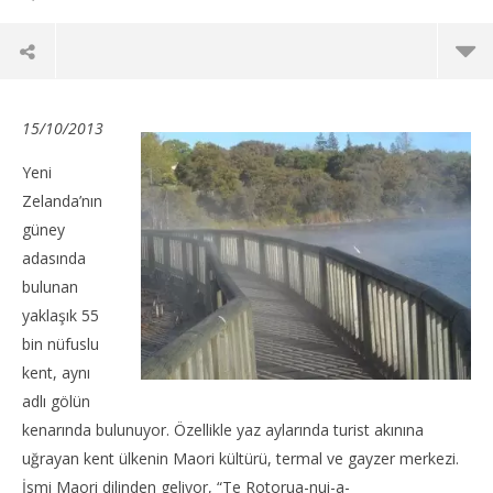
15/10/2013
Yeni
Zelanda’nın
güney
adasında
bulunan
yaklaşık 55
bin nüfuslu
kent, aynı
NOW VIEWING
adlı gölün
Avustralya – Yeni Zelanda; Rotorua
Int
kenarında bulunuyor. Özellikle yaz aylarında turist akınına
28
28
uğrayan kent ülkenin Maori kültürü, termal ve gayzer merkezi.
Aralık
Ara
İsmi Maori dilinden geliyor, “Te Rotorua-nui-a-
2013
201