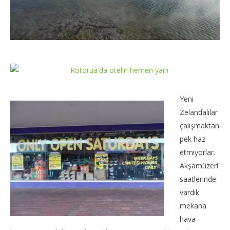
Yeni
Zelandalılar
çalışmaktan
pek haz
etmiyorlar.
Akşamüzeri
saatlerinde
vardık
mekana
hava