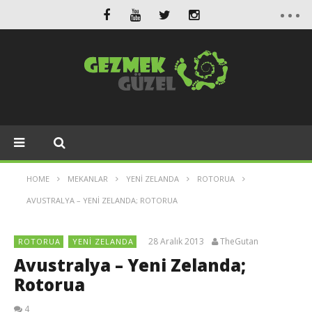
HOME
MEKANLAR
YENI ZELANDA
ROTORUA
AVUSTRALYA – YENI ZELANDA; ROTORUA
28 Aralık 2013
TheGutan
ROTORUA
YENI ZELANDA
Avustralya – Yeni Zelanda;
Rotorua
4