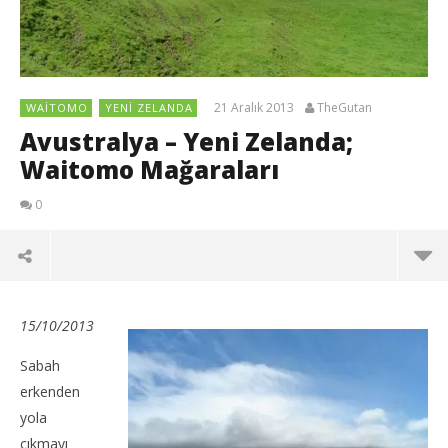
21 Aralık 2013
TheGutan
WAITOMO
YENI ZELANDA
Avustralya – Yeni Zelanda;
Waitomo Mağaraları
0
15/10/2013
Sabah
erkenden
yola
çıkmayı