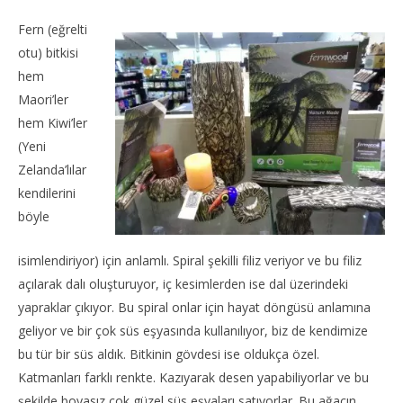
Fern (eğrelti
otu) bitkisi
hem
Maori’ler
hem Kiwi’ler
(Yeni
Zelanda’lılar
kendilerini
böyle
isimlendiriyor) için anlamlı. Spiral şekilli filiz veriyor ve bu filiz
açılarak dalı oluşturuyor, iç kesimlerden ise dal üzerindeki
yapraklar çıkıyor. Bu spiral onlar için hayat döngüsü anlamına
geliyor ve bir çok süs eşyasında kullanılıyor, biz de kendimize
bu tür bir süs aldık. Bitkinin gövdesi ise oldukça özel.
Katmanları farklı renkte. Kazıyarak desen yapabiliyorlar ve bu
şekilde boyasız çok güzel süs eşyaları satıyorlar. Bu ağacın