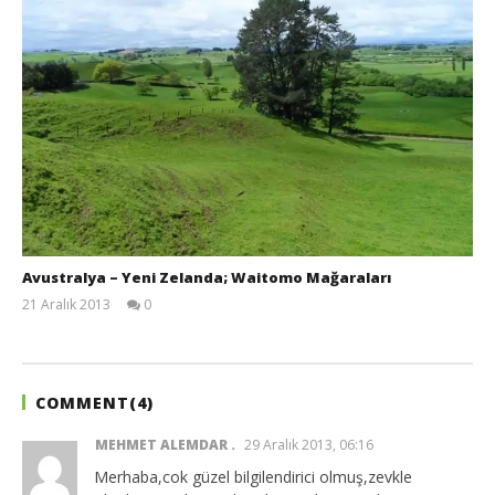
Avustralya – Yeni Zelanda; Waitomo Mağaraları
21 Aralık 2013
0
TheGutan
COMMENT(
4
)
MEHMET ALEMDAR
29 Aralık 2013, 06:16
Merhaba,cok güzel bilgilendirici olmuş,zevkle