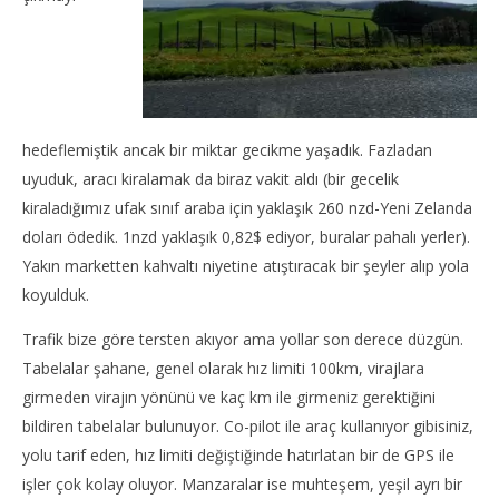
NOW VIEWING
hedeflemiştik ancak bir miktar gecikme yaşadık. Fazladan
Int
Avustralya – Yeni Zelanda; Waitomo Mağaraları
uyuduk, aracı kiralamak da biraz vakit aldı (bir gecelik
21
21
kiraladığımız ufak sınıf araba için yaklaşık 260 nzd-Yeni Zelanda
Ara
Aralık
201
2013
doları ödedik. 1nzd yaklaşık 0,82$ ediyor, buralar pahalı yerler).
T
TheGutan
Yakın marketten kahvaltı niyetine atıştıracak bir şeyler alıp yola
koyulduk.
Trafik bize göre tersten akıyor ama yollar son derece düzgün.
Tabelalar şahane, genel olarak hız limiti 100km, virajlara
girmeden virajın yönünü ve kaç km ile girmeniz gerektiğini
bildiren tabelalar bulunuyor. Co-pilot ile araç kullanıyor gibisiniz,
yolu tarif eden, hız limiti değiştiğinde hatırlatan bir de GPS ile
işler çok kolay oluyor. Manzaralar ise muhteşem, yeşil ayrı bir