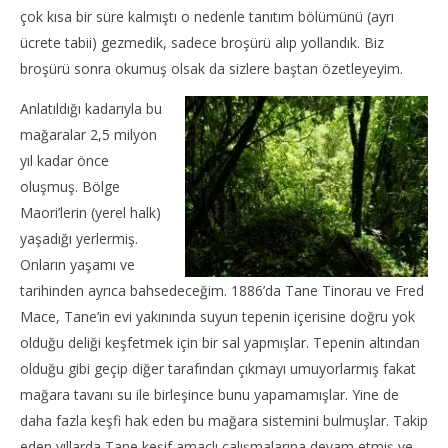
çok kısa bir süre kalmıştı o nedenle tanıtım bölümünü (ayrı
ücrete tabii) gezmedik, sadece broşürü alıp yollandık. Biz
broşürü sonra okumuş olsak da sizlere baştan özetleyeyim.
Anlatıldığı kadarıyla bu
mağaralar 2,5 milyon
yıl kadar önce
oluşmuş. Bölge
Maori’lerin (yerel halk)
yaşadığı yerlermiş.
Onların yaşamı ve
tarihinden ayrıca bahsedeceğim. 1886’da Tane Tinorau ve Fred
Mace, Tane’in evi yakınında suyun tepenin içerisine doğru yok
olduğu deliği keşfetmek için bir sal yapmışlar. Tepenin altından
olduğu gibi geçip diğer tarafından çıkmayı umuyorlarmış fakat
mağara tavanı su ile birleşince bunu yapamamışlar. Yine de
daha fazla keşfi hak eden bu mağara sistemini bulmuşlar. Takip
eden yıllarda Tane keşif amaçlı çalışmalarına devam etmiş ve