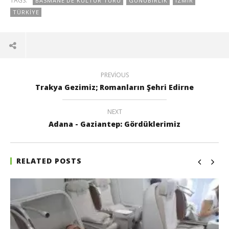
TAGS:
BASMANE'DE KÜLTÜR TURU
GÜNÜBIRLIK
İZMIR
TÜRKIYE
PREVIOUS
Trakya Gezimiz; Romanların Şehri Edirne
NEXT
Adana - Gaziantep: Gördüklerimiz
RELATED POSTS