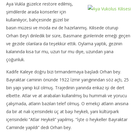
Aya Vukla güzelce restore edilmiş,
şimdilerde arada konserler için
kullanılıyor, bahçesinde güzel bir
basın müzesi ve moda evi de hazırlanmış. Kilisede oturup
Orhan Bey’i dinledik bir süre, Basmane günlerinde emeği geçen
ve gezide olanlara da teşekkür ettik. Oylama yaptık, gezinin
kalanında kısa tur mu, uzun tur mu diye, uzundan yana
çoğunluk.
Kadife Kaleye doğru bizi tırmandırmaya başladı Orhan bey.
Bayraktar caminin önünde 1922 İzmir yangınından söz açtı, 25
bin yapı yanıp kül olmuş. Trajedinin yanında enkaz işi de dert
elbette. Atlar ve at arabaları kullanılmış bu hummalı ve yorucu
çalışmada, atların bazıları telef olmuş. O emekçi atların anısına
da bir at nalı içerisindeki üç at başı heykeli, yani kültürpark
içerisindeki “Atlar Heykeli” yapılmış. “İşte o heykeller Bayraktar
Camiinde yapıldı” dedi Orhan bey.