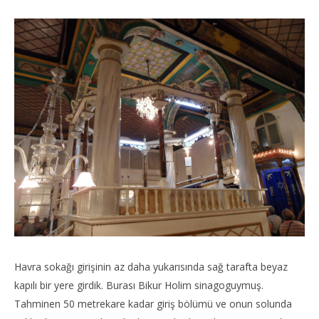
Havra sokağı girişinin az daha yukarısında sağ tarafta beyaz
kapılı bir yere girdik. Burası Bikur Holim sinagoguymuş.
Tahminen 50 metrekare kadar giriş bölümü ve onun solunda