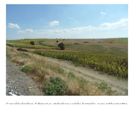
Çanakkale’den Edirne’ye giderken yolda bizimle aynı istikamette
yol alan ancak birkaç tane araç vardı. Ters yönde olan trafik
artık erimiş, son derece makul ve sakin bir seviyeye inmişti.
İstanbul’lular nihayet şehri terk edebilmişler. Yol boydan boya