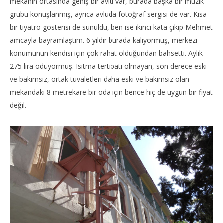
mekanın ortasında geniş bir avlu var, burada başka bir müzik
grubu konuşlanmış, ayrıca avluda fotoğraf sergisi de var. Kısa
bir tiyatro gösterisi de sunuldu, ben ise ikinci kata çıkıp Mehmet
amcayla bayramlaştım. 6 yıldır burada kalıyormuş, merkezi
konumunun kendisi için çok rahat olduğundan bahsetti. Aylık
275 lira ödüyormuş. Isıtma tertibatı olmayan, son derece eski
ve bakımsız, ortak tuvaletleri daha eski ve bakımsız olan
mekandaki 8 metrekare bir oda için bence hiç de uygun bir fiyat
değil.