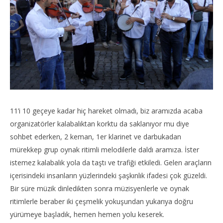
11’i 10 geçeye kadar hiç hareket olmadı, biz aramızda acaba
organizatörler kalabalıktan korktu da saklanıyor mu diye
sohbet ederken, 2 keman, 1er klarinet ve darbukadan
mürekkep grup oynak ritimli melodilerle daldı aramıza. İster
istemez kalabalık yola da taştı ve trafiği etkiledi. Gelen araçların
içerisindeki insanların yüzlerindeki şaşkınlık ifadesi çok güzeldi.
Bir süre müzik dinledikten sonra müzisyenlerle ve oynak
ritimlerle beraber iki çeşmelik yokuşundan yukarıya doğru
yürümeye başladık, hemen hemen yolu keserek.