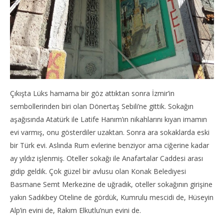
Çıkışta Lüks hamama bir göz attıktan sonra İzmir’in
sembollerinden biri olan Dönertaş Sebili’ne gittik. Sokağın
aşağısında Atatürk ile Latife Hanım’ın nikahlarını kıyan imamın
evi varmış, onu gösterdiler uzaktan. Sonra ara sokaklarda eski
bir Türk evi. Aslında Rum evlerine benziyor ama ciğerine kadar
ay yıldız işlenmiş. Oteller sokağı ile Anafartalar Caddesi arası
gidip geldik. Çok güzel bir avlusu olan Konak Belediyesi
Basmane Semt Merkezine de uğradık, oteller sokağının girişine
yakın Sadıkbey Oteline de gördük, Kumrulu mescidi de, Hüseyin
Alp’in evini de, Rakım Elkutlu’nun evini de.