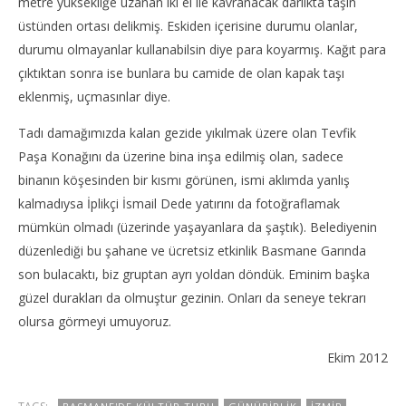
metre yüksekliğe uzanan iki el ile kavranacak darlıkta taşın
üstünden ortası delikmiş. Eskiden içerisine durumu olanlar,
durumu olmayanlar kullanabilsin diye para koyarmış. Kağıt para
çıktıktan sonra ise bunlara bu camide de olan kapak taşı
eklenmiş, uçmasınlar diye.
Tadı damağımızda kalan gezide yıkılmak üzere olan Tevfik
Paşa Konağını da üzerine bina inşa edilmiş olan, sadece
binanın köşesinden bir kısmı görünen, ismi aklımda yanlış
kalmadıysa İplikçi İsmail Dede yatırını da fotoğraflamak
mümkün olmadı (üzerinde yaşayanlara da şaştık). Belediyenin
düzenlediği bu şahane ve ücretsiz etkinlik Basmane Garında
son bulacaktı, biz gruptan ayrı yoldan döndük. Eminim başka
güzel durakları da olmuştur gezinin. Onları da seneye tekrarı
olursa görmeyi umuyoruz.
Ekim 2012