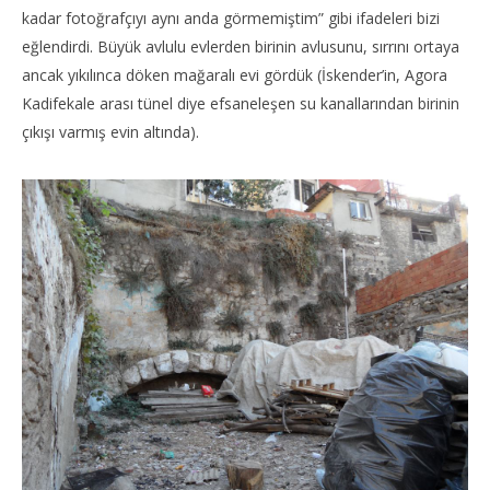
kadar fotoğrafçıyı aynı anda görmemiştim” gibi ifadeleri bizi
eğlendirdi. Büyük avlulu evlerden birinin avlusunu, sırrını ortaya
ancak yıkılınca döken mağaralı evi gördük (İskender’in, Agora
Kadifekale arası tünel diye efsaneleşen su kanallarından birinin
çıkışı varmış evin altında).