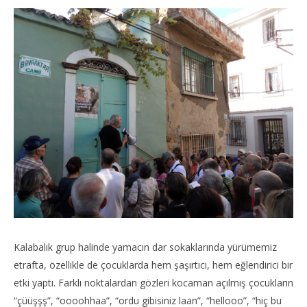
Kalabalık grup halinde yamacın dar sokaklarında yürümemiz
etrafta, özellikle de çocuklarda hem şaşırtıcı, hem eğlendirici bir
etki yaptı. Farklı noktalardan gözleri kocaman açılmış çocukların
“çüüşşş”, “oooohhaa”, “ordu gibisiniz laan”, “hellooo”, “hiç bu