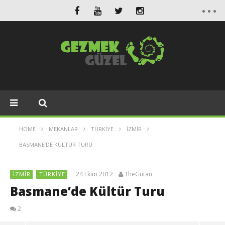
HOME
MEKANLAR
TÜRKIYE
İZMIR
BASMANE’DE KÜLTÜR TURU
24 Ekim 2012
TheGutan
İZMIR
TÜRKIYE
Basmane’de Kültür Turu
2