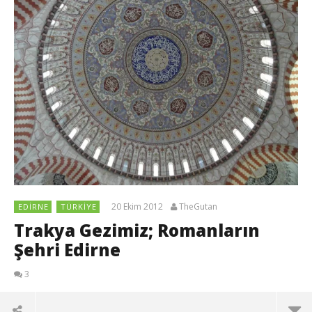
20 Ekim 2012
TheGutan
EDIRNE
TÜRKIYE
Trakya Gezimiz; Romanların
Şehri Edirne
3