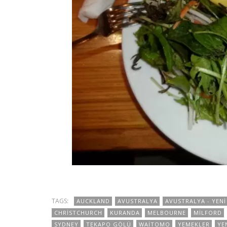
TAGS:
AUCKLAND
AVUSTRALYA
AVUSTRALYA - YENI
CHRISTCHURCH
KURANDA
MELBOURNE
MILFORD
SYDNEY
TEKAPO GÖLÜ
WAITOMO
YEMEKLER
YE