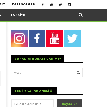
MIZ
KATEGORILER
A
TÜRKIYE
BAKALIM BURASI VAR MI?
YENI YAZI ABONELIĞI