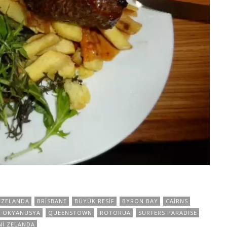
 ZELANDA
BRISBANE
BÜYÜK RESIF
BYRON BAY
CAIRNS
OKYANUSYA
QUEENSTOWN
ROTORUA
SURFERS PARADISE
NI ZELANDA