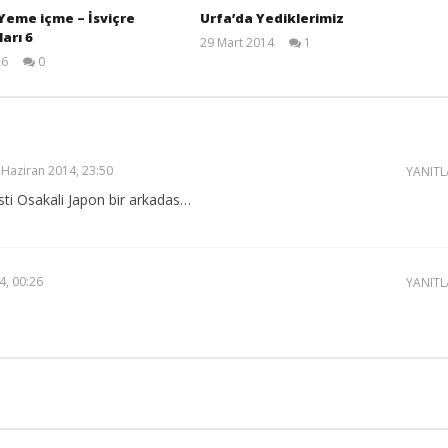
 Yeme içme – İsviçre
Urfa’da Yediklerimiz
arı 6
29 Mart 2014
1
TheGutan
16
0
TheGutan
 Haziran 2014, 23:50
YANITL
ti Osakali Japon bir arkadas…
4, 00:26
YANITL