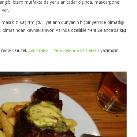
ar gibi bizim mutfakta da yer alan tatlar dışında, mascarpone
a var.
 olması bizi şaşırtmıştı. Fiyatların dünyanın hiçbir yerinde olmadığı
 olmasından kaynaklanıyor. Aslında özellikle Yeni Zelanda’da kişi
e seyahat nedir? |
Kolayca Vize Almak İçin
Uy
 Ortaklıkları
Yapmanız Gerekenler
07
m, Yemek Güzel.
Avustralya – Yeni Zelanda yemekleri
yazımızın
Ha
07
20
Haziran
2014
an
TheGutan