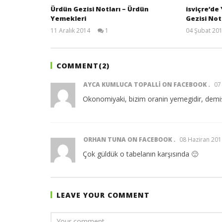
Ürdün Gezisi Notları – Ürdün
isviçre’de
Yemekleri
Gezisi Notl
11 Aralık 2014
1
04 Şubat 20
TheGutan
COMMENT(
2
)
AYCA KUMLUCA TOPALLI ON FACEBOOK
07
Okonomiyaki, bizim oranin yemegidir, demis
ORHAN TUNA ON FACEBOOK
08 Haziran 201
Çok güldük o tabelanın karşısında 🙂
LEAVE YOUR COMMENT