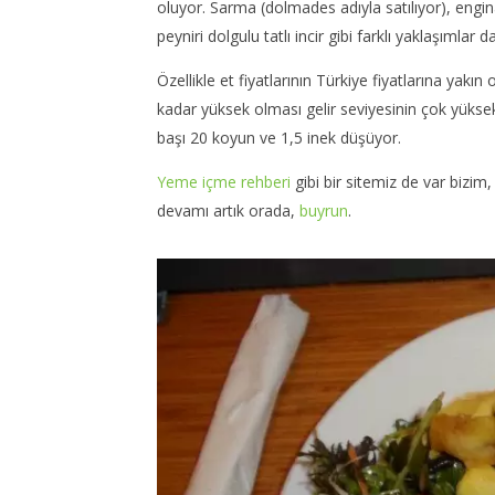
oluyor. Sarma (dolmades adıyla satılıyor), engin
peyniri dolgulu tatlı incir gibi farklı yaklaşımlar d
Özellikle et fiyatlarının Türkiye fiyatlarına yakın
NOW VIEWING
kadar yüksek olması gelir seviyesinin çok yüksek
Avustralya – Yeni Zelanda;
Interlin
başı 20 koyun ve 1,5 inek düşüyor.
Yemekler
Havayolu
Yeme içme rehberi
gibi bir sitemiz de var bizi
07
07
Haziran
Haziran
devamı artık orada,
buyrun
.
2014
2014
TheGutan
TheGut