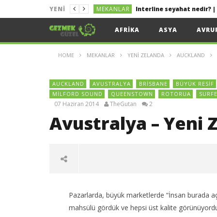
MEKANLAR
YENI
MEKANLAR
Kolayca Vize Almak İçin 
AFRIKA
ASYA
AVRU
MEKANLAR
Uygun Fiyata Uçak Bileti
HOME
MEKANLAR
YENI ZELANDA
AUCKLAND
LIZBON
Lizbon Tekne Turu
MEKANLAR
Sakız Adası Gezi Rehberi 
AUCKLAND
AVUSTRALYA
BRISBANE
BÜYÜK RESIF
MEKANLAR
MILFORD SOUND
QUEENSTOWN
ROTORUA
SURFE
07 Haziran 2014
TheGutan
2
Avustralya – Yeni 
Pazarlarda, büyük marketlerde “İnsan burada aç
mahsülü gördük ve hepsi üst kalite görünüyordu. Ö