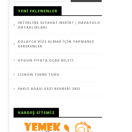
YENI EKLENENLER
INTERLINE SEYAHAT NEDIR? | HAVAYOLU
ORTAKLIKLARI
gun Fiyata Uçak Bileti
Lizbon Tekne Turu
KOLAYCA VIZE ALMAK İÇIN YAPMANIZ
07
GEREKENLER
ziran
Haziran
14
2014
TheGutan
TheGutan
UYGUN FIYATA UÇAK BILETI
LIZBON TEKNE TURU
SAKIZ ADASI GEZI REHBERI 2022
KARDEŞ SITEMIZ