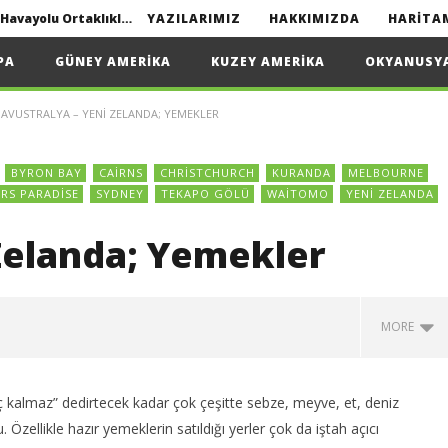
Interline seyahat nedir? | Havayolu Ortaklıkları
YAZILARIMIZ
HAKKIMIZDA
HARITA
Yapmanız Gerekenler
PA
GÜNEY AMERIKA
KUZEY AMERIKA
OKYANUSY
AVUSTRALYA – YENI ZELANDA; YEMEKLER
2022
BYRON BAY
CAIRNS
CHRISTCHURCH
KURANDA
MELBOURNE
Interline seyahat nedir? | Havayolu Ortaklıkları
RS PARADISE
SYDNEY
TEKAPO GÖLÜ
WAITOMO
YENI ZELANDA
Zelanda; Yemekler
MORE
 kalmaz” dedirtecek kadar çok çeşitte sebze, meyve, et, deniz
zellikle hazır yemeklerin satıldığı yerler çok da iştah açıcı