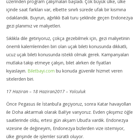
üzerinden program çalışmaları başladı. Çok büyük ülke, ülke
NOW VIEWING
içinde saat farkları var, elbette sınırlı sürede ufak bir kısmına
odaklandık. Buyrun, ağırlıklı Bali turu şeklinde geçen Endonezya
Endonezya Gezi Planı; Endonezya Gezisi Notları 1
Int
gezi planımız ve maliyetleri.
29
29
Haziran
Haz
Sıklıkla dile getiriyoruz, çokça gezebilmek için, gezi maliyetinin
2017
201
TheGutan
T
önemli kalemlerinden biri olan uçak bileti konusunda dikkatli,
ucuz uçak bileti konusunda istekli olmak gerek. Kampanyaları
mutlaka takip etmeye çalışın, bilet alırken de fiyatları
kıyaslayın.
Biletbayi.com
bu konuda güvenilir hizmet veren
sitelerden biri.
17 Haziran – 18 Haziran2017 – Yolculuk
Önce Pegasus ile İstanbul’a geçiyoruz, sonra Katar havayolları
ile Doha aktarmalı olarak Bali’ye varıyoruz. Evden çıkışımız öğle
saatlerinde oldu, ertesi gün akşam Ubud’a vardık. Endonezya
vizesine de değineyim, Endonezya bizlerden vize istemiyor,
ülke girişinde de işlemler süratli oluyor.