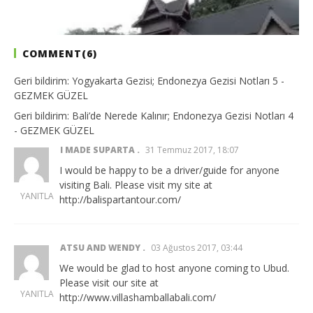
COMMENT(
6
)
Geri bildirim:
Yogyakarta Gezisi; Endonezya Gezisi Notları 5 -
GEZMEK GÜZEL
Geri bildirim:
Bali’de Nerede Kalınır; Endonezya Gezisi Notları 4
- GEZMEK GÜZEL
I MADE SUPARTA
31 Temmuz 2017, 18:07
I would be happy to be a driver/guide for anyone
visiting Bali. Please visit my site at
Yeniden Uzakdoğu 1 – Melaka Gezisi Notları
YANITLA
http://balispartantour.com/
12 Aralık 2014
12
TheGutan
ATSU AND WENDY
03 Ağustos 2017, 03:44
We would be glad to host anyone coming to Ubud.
Please visit our site at
YANITLA
http://www.villashamballabali.com/