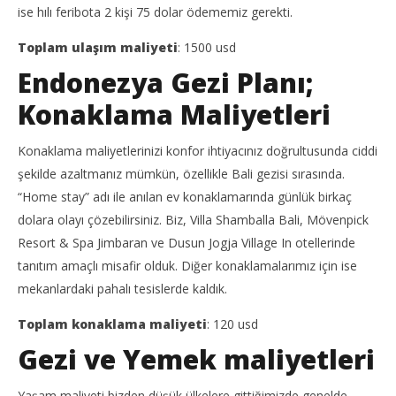
ise hılı feribota 2 kişi 75 dolar ödememiz gerekti.
Toplam ulaşım maliyeti
: 1500 usd
Endonezya Gezi Planı;
Konaklama Maliyetleri
Konaklama maliyetlerinizi konfor ihtiyacınız doğrultusunda ciddi
şekilde azaltmanız mümkün, özellikle Bali gezisi sırasında.
“Home stay” adı ile anılan ev konaklamarında günlük birkaç
dolara olayı çözebilirsiniz. Biz, Villa Shamballa Bali, Mövenpick
Resort & Spa Jimbaran ve Dusun Jogja Village In otellerinde
tanıtım amaçlı misafir olduk. Diğer konaklamalarımız için ise
mekanlardaki pahalı tesislerde kaldık.
Toplam konaklama maliyeti
: 120 usd
Gezi ve Yemek maliyetleri
Yaşam maliyeti bizden düşük ülkelere gittiğimizde genelde