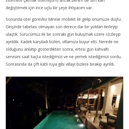
internete çıkmak istemiştim) ancak benim de sim kart
değiştirmek için ince uçlu bir şeye ihtiyacım var.
Sonunda otel görevlisi Minnie mobilet ile gelip önümüze düştü.
Girişinde tabelası olmayan son derece dar bir yoldan ilerleyip
ulaştık. Sürücümüz ile bir sonraki gün buluşmak üzere sözleşip
ayrıldık. Kadek karşıladı bizleri, villamıza buyur etti. Nerede ne
olduğunu anlatıp gösterdikten sonra, ertesi gün kahvaltı
servisini saat kaçta istediğimizi ve ne yemek istediğimizi sordu.
Sonrasında da çift katlı rüya gibi villayı bizlere bırakıp ayrıldı.