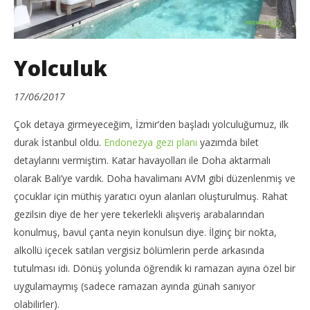
Yolculuk
17/06/2017
Çok detaya girmeyeceğim, İzmir’den başladı yolculuğumuz, ilk
durak İstanbul oldu.
Endonezya gezi planı
yazımda bilet
detaylarını vermiştim. Katar havayolları ile Doha aktarmalı
olarak Bali’ye vardık. Doha havalimanı AVM gibi düzenlenmiş ve
çocuklar için müthiş yaratıcı oyun alanları oluşturulmuş. Rahat
gezilsin diye de her yere tekerlekli alışveriş arabalarından
konulmuş, bavul çanta neyin konulsun diye. İlginç bir nokta,
alkollü içecek satılan vergisiz bölümlerin perde arkasında
tutulması idi. Dönüş yolunda öğrendik ki ramazan ayına özel bir
uygulamaymış (sadece ramazan ayında günah sanıyor
olabilirler).