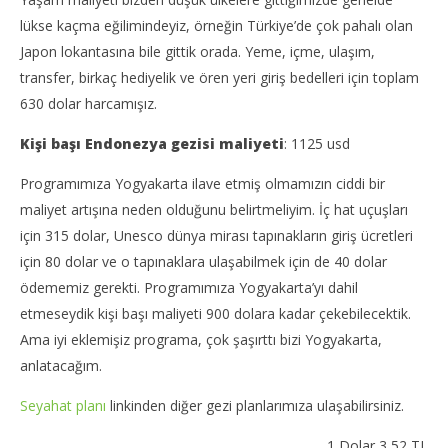
lükse kaçma eğilimindeyiz, örneğin Türkiye’de çok pahalı olan
Japon lokantasına bile gittik orada. Yeme, içme, ulaşım,
transfer, birkaç hediyelik ve ören yeri giriş bedelleri için toplam
630 dolar harcamışız.
Kişi başı Endonezya gezisi maliyeti
: 1125 usd
Programımıza Yogyakarta ilave etmiş olmamızın ciddi bir
maliyet artışına neden olduğunu belirtmeliyim. İç hat uçuşları
için 315 dolar, Unesco dünya mirası tapınakların giriş ücretleri
için 80 dolar ve o tapınaklara ulaşabilmek için de 40 dolar
ödememiz gerekti. Programımıza Yogyakarta’yı dahil
etmeseydik kişi başı maliyeti 900 dolara kadar çekebilecektik.
Ama iyi eklemişiz programa, çok şaşırttı bizi Yogyakarta,
anlatacağım.
Seyahat planı
linkinden diğer gezi planlarımıza ulaşabilirsiniz.
1 Dolar 3,52 TL