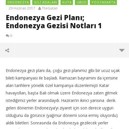
ENDONEZYA
GILI ADALARI
KUTA
UBUD
YOGYAKARTA
29 Haziran 2017
TheGutan
Endonezya Gezi Planı;
Endonezya Gezisi Notları 1
6
Endonezya gezi planı da, çoğu gezi planımız gibi bir ucuz uçak
bileti kampanyası ile başladı. Ramazan bayramını da içerisine
alan tarihlere yönelik özel kampanya düzenlemişti Katar
havayolları, başta Bali olmak üzere Endonezya zaten gitmek
istediğimiz yerler arasındaydı. Haziran’ın ikinci yarısına denk
gelen dönemin Endonezya’yı ziyaret için son derece uygun
olduğunu da görünce (yağmur dönemi sona ermiş oluyordu)
aldık biletleri. Sonrasında da Endonezya gezilecek yerler