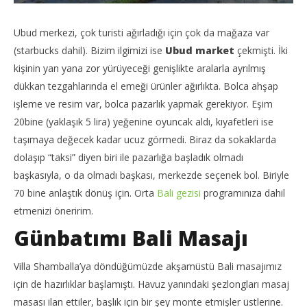
Ubud merkezi, çok turisti ağırladığı için çok da mağaza var
(starbucks dahil). Bizim ilgimizi ise
Ubud market
çekmişti. İki
kişinin yan yana zor yürüyeceği genişlikte aralarla ayrılmış
dükkan tezgahlarında el emeği ürünler ağırlıkta. Bolca ahşap
işleme ve resim var, bolca pazarlık yapmak gerekiyor. Eşim
20bine (yaklaşık 5 lira) yeğenine oyuncak aldı, kıyafetleri ise
taşımaya değecek kadar ucuz görmedi. Biraz da sokaklarda
dolaşıp “taksi” diyen biri ile pazarlığa başladık olmadı
başkasıyla, o da olmadı başkası, merkezde seçenek bol. Biriyle
70 bine anlaştık dönüş için. Orta
Bali gezisi
programınıza dahil
etmenizi öneririm.
Günbatımı Bali Masajı
Villa Shamballa’ya döndüğümüzde akşamüstü Bali masajımız
için de hazırlıklar başlamıştı. Havuz yanındaki şezlongları masaj
masası ilan ettiler, başlık için bir şey monte etmişler üstlerine.