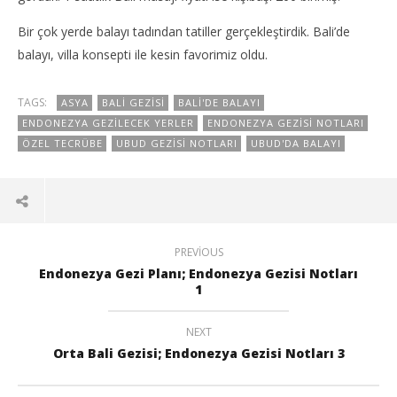
Bir çok yerde balayı tadından tatiller gerçekleştirdik. Bali’de
balayı, villa konsepti ile kesin favorimiz oldu.
TAGS:
ASYA
BALI GEZISI
BALI'DE BALAYI
ENDONEZYA GEZILECEK YERLER
ENDONEZYA GEZISI NOTLARI
ÖZEL TECRÜBE
UBUD GEZISI NOTLARI
UBUD'DA BALAYI
PREVIOUS
Endonezya Gezi Planı; Endonezya Gezisi Notları
1
NEXT
Orta Bali Gezisi; Endonezya Gezisi Notları 3