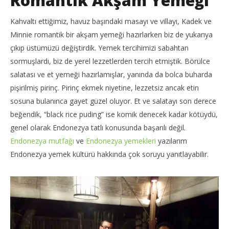
Romantik Akşam Yemeği
Kahvaltı ettiğimiz, havuz başındaki masayı ve villayı, Kadek ve
Minnie romantik bir akşam yemeği hazırlarken biz de yukarıya
çıkıp üstümüzü değiştirdik. Yemek tercihimizi sabahtan
sormuşlardı, biz de yerel lezzetlerden tercih etmiştik. Börülce
salatası ve et yemeği hazırlamışlar, yanında da bolca buharda
pişirilmiş pirinç. Pirinç ekmek niyetine, lezzetsiz ancak etin
sosuna bulanınca gayet güzel oluyor. Et ve salatayı son derece
beğendik, “black rice puding” ise komik denecek kadar kötüydü,
genel olarak Endonezya tatlı konusunda başarılı değil.
Endonezya mutfağı
ve
Endonezya yemekleri
yazılarım
Endonezya yemek kültürü hakkında çok soruyu yanıtlayabilir.