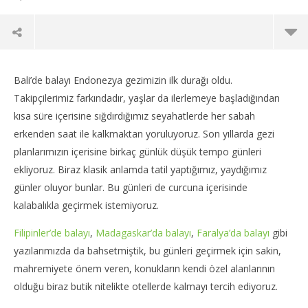
Bali’de balayı Endonezya gezimizin ilk durağı oldu.
Takipçilerimiz farkındadır, yaşlar da ilerlemeye başladığından
kısa süre içerisine sığdırdığımız seyahatlerde her sabah
erkenden saat ile kalkmaktan yoruluyoruz. Son yıllarda gezi
planlarımızın içerisine birkaç günlük düşük tempo günleri
ekliyoruz. Biraz klasik anlamda tatil yaptığımız, yaydığımız
günler oluyor bunlar. Bu günleri de curcuna içerisinde
kalabalıkla geçirmek istemiyoruz.
Filipinler’de balayı
,
Madagaskar’da balayı
,
Faralya’da balayı
gibi
NOW VIEWING
yazılarımızda da bahsetmiştik, bu günleri geçirmek için sakin,
Bali’de Balayı; Endonezya Gezisi Notları 2
Int
mahremiyete önem veren, konukların kendi özel alanlarının
06
06
olduğu biraz butik nitelikte otellerde kalmayı tercih ediyoruz.
Temmuz
Te
2017
201