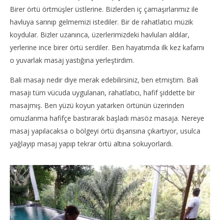
Birer örtü örtmüşler üstlerine. Bizlerden iç çamaşırlarımız ile
havluya sarınıp gelmemizi istediler. Bir de rahatlatıcı müzik
koydular. Bizler uzanınca, üzerlerimizdeki havluları aldılar,
yerlerine ince birer örtü serdiler. Ben hayatımda ilk kez kafamı
o yuvarlak masaj yastığına yerleştirdim.
Bali masajı nedir diye merak edebilirsiniz, ben etmiştim. Bali
masajı tüm vücuda uygulanan, rahatlatıcı, hafif şiddette bir
masajmış. Ben yüzü koyun yatarken örtünün üzerinden
omuzlarıma hafifçe bastırarak başladı masöz masaja. Nereye
masaj yapılacaksa o bölgeyi örtü dışarısına çıkartıyor, usulca
yağlayıp masaj yapıp tekrar örtü altına sokuyorlardı.