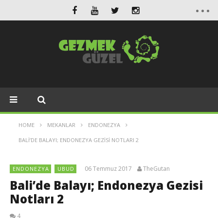
HOME
MEKANLAR
ENDONEZYA
BALI’DE BALAYI; ENDONEZYA GEZISI NOTLARI 2
06 Temmuz 2017
TheGutan
ENDONEZYA
UBUD
Bali’de Balayı; Endonezya Gezisi
Notları 2
4