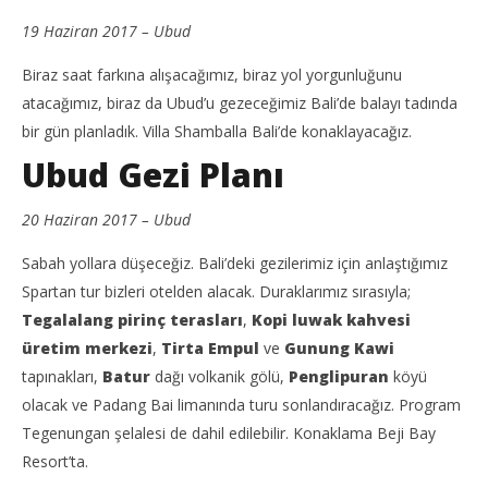
19 Haziran 2017 – Ubud
Biraz saat farkına alışacağımız, biraz yol yorgunluğunu
atacağımız, biraz da Ubud’u gezeceğimiz Bali’de balayı tadında
bir gün planladık. Villa Shamballa Bali’de konaklayacağız.
Ubud Gezi Planı
20 Haziran 2017 – Ubud
Sabah yollara düşeceğiz. Bali’deki gezilerimiz için anlaştığımız
Spartan tur bizleri otelden alacak. Duraklarımız sırasıyla;
Tegalalang pirinç terasları
,
Kopi luwak kahvesi
üretim merkezi
,
Tirta Empul
ve
Gunung Kawi
tapınakları,
Batur
dağı volkanik gölü,
Penglipuran
köyü
olacak ve Padang Bai limanında turu sonlandıracağız. Program
Tegenungan şelalesi de dahil edilebilir. Konaklama Beji Bay
Resort’ta.