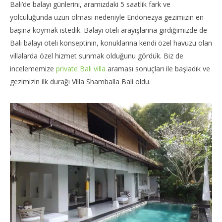
Bali’de balayı günlerini, aramızdaki 5 saatlik fark ve
TheGutan
T
yolculuğunda uzun olması nedeniyle Endonezya gezimizin en
başına koymak istedik. Balayı oteli arayışlarına girdiğimizde de
Bali balayı oteli konseptinin, konuklarına kendi özel havuzu olan
villalarda özel hizmet sunmak olduğunu gördük. Biz de
incelememize
private Bali villa
araması sonuçları ile başladık ve
gezimizin ilk durağı Villa Shamballa Bali oldu.