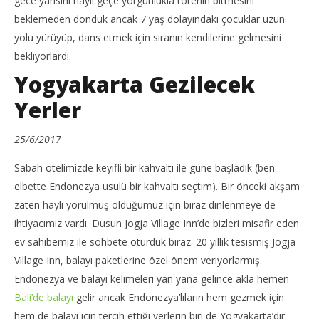
gece yarısını hayli geçe yorgunlukla törenin bitmesini
beklemeden döndük ancak 7 yaş dolayındaki çocuklar uzun
yolu yürüyüp, dans etmek için sıranın kendilerine gelmesini
bekliyorlardı.
Yogyakarta Gezilecek
Yerler
25/6/2017
Sabah otelimizde keyifli bir kahvaltı ile güne başladık (ben
elbette Endonezya usulü bir kahvaltı seçtim). Bir önceki akşam
zaten hayli yorulmuş olduğumuz için biraz dinlenmeye de
ihtiyacımız vardı. Dusun Jogja Village Inn’de bizleri misafir eden
ev sahibemiz ile sohbete oturduk biraz. 20 yıllık tesismiş Jogja
Village Inn, balayı paketlerine özel önem veriyorlarmış.
Endonezya ve balayı kelimeleri yan yana gelince akla hemen
Bali’de balayı
gelir ancak Endonezya’lıların hem gezmek için
hem de balayı için tercih ettiği yerlerin biri de Yogyakarta’dır.