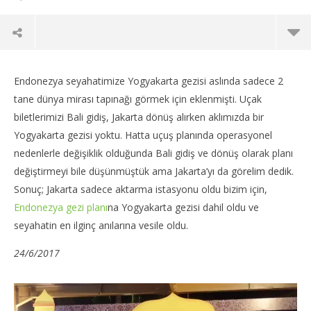
Endonezya seyahatimize Yogyakarta gezisi aslında sadece 2
tane dünya mirası tapınağı görmek için eklenmişti. Uçak
biletlerimizi Bali gidiş, Jakarta dönüş alırken aklımızda bir
Yogyakarta gezisi yoktu. Hatta uçuş planında operasyonel
nedenlerle değişiklik olduğunda Bali gidiş ve dönüş olarak planı
değiştirmeyi bile düşünmüştük ama Jakarta’yı da görelim dedik.
Sonuç; Jakarta sadece aktarma istasyonu oldu bizim için,
Endonezya gezi planı
na Yogyakarta gezisi dahil oldu ve
seyahatin en ilginç anılarına vesile oldu.
NOW VIEWING
24/6/2017
Yogyakarta Gezisi; Endonezya Gezisi Notları 5
Int
30
30
Temmuz
Te
2017
201