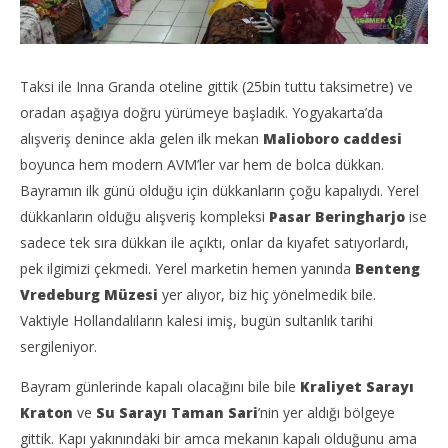
Taksi ile Inna Granda oteline gittik (25bin tuttu taksimetre) ve
oradan aşağıya doğru yürümeye başladık. Yogyakarta’da
alışveriş denince akla gelen ilk mekan
Malioboro caddesi
boyunca hem modern AVM’ler var hem de bolca dükkan.
Bayramın ilk günü olduğu için dükkanların çoğu kapalıydı. Yerel
dükkanların olduğu alışveriş kompleksi
Pasar Beringharjo
ise
sadece tek sıra dükkan ile açıktı, onlar da kıyafet satıyorlardı,
pek ilgimizi çekmedi. Yerel marketin hemen yanında
Benteng
Vredeburg Müzesi
yer alıyor, biz hiç yönelmedik bile.
Vaktiyle Hollandalıların kalesi imiş, bugün sultanlık tarihi
sergileniyor.
Bayram günlerinde kapalı olacağını bile bile
Kraliyet Sarayı
Kraton
ve
Su Sarayı Taman Sari
’nin yer aldığı bölgeye
gittik. Kapı yakınındaki bir amca mekanın kapalı olduğunu ama