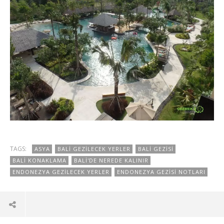
TAGS:
ASYA
BALI GEZILECEK YERLER
BALI GEZISI
BALI KONAKLAMA
BALI'DE NEREDE KALINIR
ENDONEZYA GEZILECEK YERLER
ENDONEZYA GEZISI NOTLARI