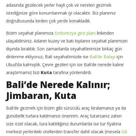
adasında gezilecek yerler hayli çok ve nereleri gezmek
istediğinize göre konumlanmak iyi olacaktır. Biz planımız
doğrultusunda birden çok yerde konakladık.
Bizim seyahat planımıza
Endonezya gezi planı
linkinden
ulaşabilirsiniz. Adanın kuzey ve batı kıyılarını seyahat planımızın
dışında bıraktık. Son zamanlarda seyahatlerimize birkaç gün
dinlenme ekliyoruz, Bali seyahatimizde ise
Bali’de Balayı
için
NOW VIEWING
Ubud’da kalmıştık. Çevre gezileri için ise Bali’de nerede kalınır
Int
araştırmamız bizi
Kuta
tarafına yönlendirdi.
Bali’de Nerede Kalınır; Endonezya Gezisi Notları 4
20
20
Bali’de Nerede Kalınır;
Te
Temmuz
201
2017
Jimbaran, Kuta
T
TheGutan
Bali’de gezmek için bizim gibi sürücülü araç kiralamanızı ya da
günübirlik turlara katılmanızı öneririm. Araç tutarsanız zaten
size özel olacak, tura katıldığınız durumlarda ise tur fiyatına
merkezi yerlerdeki otellerden transfer dahil olacak (mesela
Gili