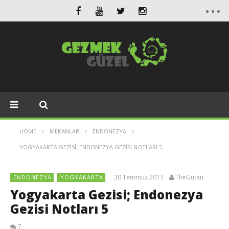
HOME
MEKANLAR
ENDONEZYA
YOGYAKARTA GEZISI; ENDONEZYA GEZISI NOTLARI 5
30 Temmuz 2017
TheGutan
ENDONEZYA
YOGYAKARTA
Yogyakarta Gezisi; Endonezya
Gezisi Notları 5
7