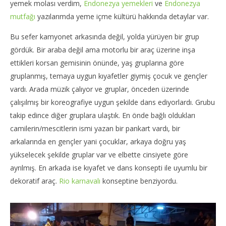
yemek molası verdim,
Endonezya yemekleri
ve
Endonezya
mutfağı
yazılarımda yeme içme kültürü hakkında detaylar var.
Bu sefer kamyonet arkasında değil, yolda yürüyen bir grup
gördük. Bir araba değil ama motorlu bir araç üzerine inşa
ettikleri korsan gemisinin önünde, yaş gruplarına göre
gruplanmış, temaya uygun kıyafetler giymiş çocuk ve gençler
vardı. Arada müzik çalıyor ve gruplar, önceden üzerinde
çalışılmış bir koreografiye uygun şekilde dans ediyorlardı. Grubu
takip edince diğer gruplara ulaştık. En önde bağlı oldukları
camilerin/mescitlerin ismi yazan bir pankart vardı, bir
arkalarında en gençler yani çocuklar, arkaya doğru yaş
yükselecek şekilde gruplar var ve elbette cinsiyete göre
ayrılmış. En arkada ise kıyafet ve dans konsepti ile uyumlu bir
dekoratif araç.
Rio karnavalı
konseptine benziyordu.