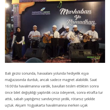
TheGutan
T
Bali gezisi sonunda, havaalanı yolunda hediyelik eşya
mağazasında durduk, ancak sadece magnet alabildik. Saat
16:00’da havalimanına vardık, bavulları teslim ettikten sonra
önce bilet değişikliği yaptırdık ceza ödeyerek, sonra etrafta tur
attık, sabah yaptığımız sandviçimizi yedik, rötarsız şekilde
uçtuk. Akşam Yogyakarta havalimanına inerken uçak