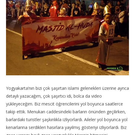
Yogyakarta’nın bizi çok şaşırtan islami gelenekleri üzerine ayrıca
detaylı yazacağım, çok şaşırtıcı idi, bolca da video
yükleyeceğim. Biz mescit öğrencilerini yol boyunca saatlerce
takip ettik. Menukan caddesindeki barların önünden geçilirken,
barlardaki turistler şaşkınlıkla izliyorlardı. Aileler yol boyunca yol
kenarlarına serdikleri hasırlara yayılmış gösteriyi izliyorlardı. Biz