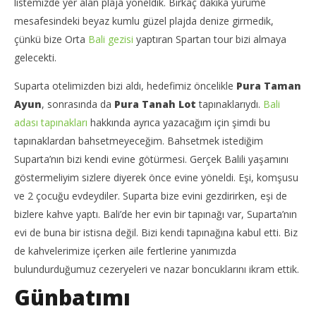
listemizde yer alan plaja yöneldik. Birkaç dakika yürüme
mesafesindeki beyaz kumlu güzel plajda denize girmedik,
çünkü bize Orta
Bali gezisi
yaptıran Spartan tour bizi almaya
gelecekti.
Suparta otelimizden bizi aldı, hedefimiz öncelikle
Pura Taman
Ayun
, sonrasında da
Pura Tanah Lot
tapınaklarıydı.
Bali
adası tapınakları
hakkında ayrıca yazacağım için şimdi bu
tapınaklardan bahsetmeyeceğim. Bahsetmek istediğim
Suparta’nın bizi kendi evine götürmesi. Gerçek Balili yaşamını
göstermeliyim sizlere diyerek önce evine yöneldi. Eşi, komşusu
ve 2 çocuğu evdeydiler. Suparta bize evini gezdirirken, eşi de
bizlere kahve yaptı. Bali’de her evin bir tapınağı var, Suparta’nın
evi de buna bir istisna değil. Bizi kendi tapınağına kabul etti. Biz
de kahvelerimize içerken aile fertlerine yanımızda
bulundurduğumuz cezeryeleri ve nazar boncuklarını ikram ettik.
Günbatımı