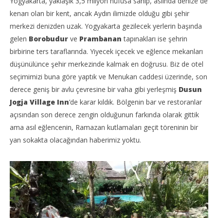
Yogyakarta, yaklaşık 3,5 milyon nüfusa sahip, aslında denize de
kenarı olan bir kent, ancak Aydın ilimizde olduğu gibi şehir
merkezi denizden uzak. Yogyakarta gezilecek yerlerin başında
gelen
Borobudur
ve
Prambanan
tapınakları ise şehrin
birbirine ters taraflarında. Yiyecek içecek ve eğlence mekanları
düşünülünce şehir merkezinde kalmak en doğrusu. Biz de otel
seçimimizi buna göre yaptık ve Menukan caddesi üzerinde, son
derece geniş bir avlu çevresine bir vaha gibi yerleşmiş
Dusun
Jogja Village Inn
’de karar kıldık. Bölgenin bar ve restoranlar
açısından son derece zengin olduğunun farkında olarak gittik
ama asıl eğlencenin, Ramazan kutlamaları geçit töreninin bir
yan sokakta olacağından haberimiz yoktu.