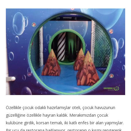
Özellikle çocuk odaklı hazırlamışlar oteli, çocuk havuzunun
güzelliğine özellikle hayran kaldık. Merakımızdan çocuk
kulübüne girdik, korsan temalı, iki katlı enfes bir alan yapmışlar.
Bir ucu da restorana bağlanıyor, restoranın o kısmı rengarenk.