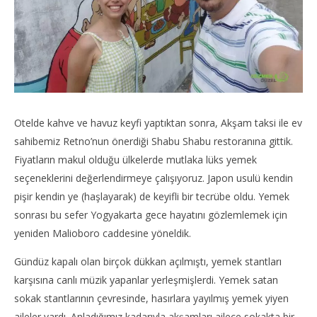
Otelde kahve ve havuz keyfi yaptıktan sonra, Akşam taksi ile ev
sahibemiz Retno’nun önerdiği Shabu Shabu restoranına gittik.
Fiyatların makul olduğu ülkelerde mutlaka lüks yemek
seçeneklerini değerlendirmeye çalışıyoruz. Japon usulü kendin
pişir kendin ye (haşlayarak) de keyifli bir tecrübe oldu. Yemek
sonrası bu sefer Yogyakarta gece hayatını gözlemlemek için
yeniden Malioboro caddesine yöneldik.
Gündüz kapalı olan birçok dükkan açılmıştı, yemek stantları
karşısına canlı müzik yapanlar yerleşmişlerdi. Yemek satan
sokak stantlarının çevresinde, hasırlara yayılmış yemek yiyen
aileler vardı. Anladığımız kadarıyla akşamları ailece sokakta bir