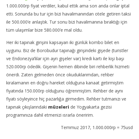
1.000.000rp fiyat verdiler, kabul ettik ama son anda onlar iptal
etti. Sonunda bu tur için bizi havalimanından otele getiren taksi
ile 500.000’e anlaştık. Tur sonu bizi havalimanına bıraktığı için
tüm ulaşımlar bize 580.000’e mal oldu.
Her iki tapınak girişini kapsayan iki günlük kombo bilet en
uygunu. Biz de Borobudur tapınağı girişindeki gişede (turistler
ve Endonezya’lılar için ayrı gişeler var) kredi kartı ile kişi başı
520.000rp ödedik. Gişenin hemen dibinde biri rehberlik hizmeti
önerdi. Zaten gelmeden önce okuduklarımdan, rehber
kiralamanın en doğru hareket olduğuna kanaat getirmiştim
fiyatında 150.000rp olduğunu öğrenmiştim. Rehber de aynı
fiyatı söyleyince hiç pazarlığa girmedim. Rehber tutmanızı ve
tapınak çıkışlarındaki
müzeleri
de Yogyakarta gezisi
programınıza dahil etmenizi ısrarla öneririm.
Temmuz 2017, 1.000.000rp = 75usd