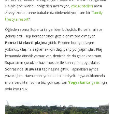
Haliyle çocuklar bu bölgeden ayrılmıyor,
çocuk otelleri
arası
zirveyi zorlar, anne babalar da dinlenebiliyor, tam bir “
family
lifestyle resort
”.
Öğleden sonra Suparta ile yeniden buluştuk. Bu sefer ailece
gelmişlerdi. Hep beraber önce gezi planımızda olmayan
Pantai Melasti plajı
na gittik. Eskiden buraya ulaşım
yokmuş, ulaşımı sağlamak için dağı yarıp yol yapmışlar. Plaj
kenarında dimdik yamaç var, denizde de dalgalar kocaman.
Suparta’nın çocuklar hazır noodle ile karınlarını doyurdular.
Sonrasında
Uluwatu
tapınağına gittik. Tapınakları ayrıca
yazacağım. Havalimanı yolunda bir hediyelik eşya dükkanında
mola verdikten sonra bizi çok şaşırtan
Yogyakarta
gezisi
için
yola koyulduk.