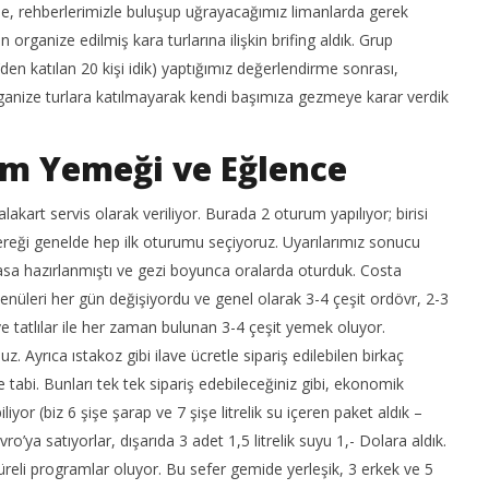
nde, rehberlerimizle buluşup uğrayacağımız limanlarda gerek
rganize edilmiş kara turlarına ilişkin brifing aldık. Grup
r’den katılan 20 kişi idik) yaptığımız değerlendirme sonrası,
rganize turlara katılmayarak kendi başımıza gezmeye karar verdik
m Yemeği ve Eğlence
kart servis olarak veriliyor. Burada 2 oturum yapılıyor; birisi
gereği genelde hep ilk oturumu seçiyoruz. Uyarılarımız sonucu
masa hazırlanmıştı ve gezi boyunca oralarda oturduk. Costa
leri her gün değişiyordu ve genel olarak 3-4 çeşit ordövr, 2-3
ve tatlılar ile her zaman bulunan 3-4 çeşit yemek oluyor.
z. Ayrıca ıstakoz gibi ilave ücretle sipariş edilebilen birkaç
 tabi. Bunları tek tek sipariş edebileceğiniz gibi, ekonomik
iyor (biz 6 şişe şarap ve 7 şişe litrelik su içeren paket aldık –
vro’ya satıyorlar, dışarıda 3 adet 1,5 litrelik suyu 1,- Dolara aldık.
reli programlar oluyor. Bu sefer gemide yerleşik, 3 erkek ve 5