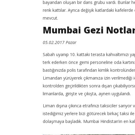
bayandan oluşan bir dans grubu vardı. Bunlar her
renk kattılar. Ayrıca değişik katlardaki kafelerd
mevcut.
Mumbai Gezi Notlar
05.02.2017 Pazar
Sabah uyanıp 10. kattaki terasta kahvaltımızı y
terk ederken önce gemi personeline oda kartınızı
bastığınızda polis tarafından kimlik kontrolünden 
Limandan yürüyerek çıkmanıza izin verilmediği iç
kontrolden geçirildikten sonra dışarı çıkabiliyo
limanlarda, girişte ve çıkışta, aynen uygulandı.
Liman dışına çıkınca etrafınızı taksiciler sarıyo
istediğimiz yerlere bizi götürecek birkaç taksi il
dolaşmaya başladık. Mumbai Hindistan’ın en kalab