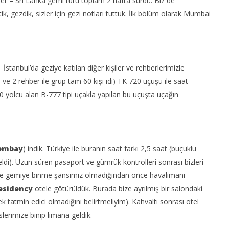
er – Sri Lanka gemi turu toplam 2 hafta sürdü. Biz de
ttik, gezdik, sizler için gezi notları tuttuk. İlk bölüm olarak Mumbai
İstanbul’da geziye katılan diğer kişiler ve rehberlerimizle
 ve 2 rehber ile grup tam 60 kişi idi) TK 720 uçuşu ile saat
e seyahat nedir? |
Kolayca Vize Almak İçin
Uy
0 yolcu alan B-777 tipi uçakla yapılan bu uçuşta uçağın
 Ortaklıkları
Yapmanız Gerekenler
16
Ma
16
20
Mart
2017
Tu
Sermet
Tuna
ombay
) indik. Türkiye ile buranın saat farkı 2,5 saat (buçuklu
eldi). Uzun süren pasaport ve gümrük kontrolleri sonrası bizleri
rde gemiye binme şansımız olmadığından önce havalimanı
Residency
otele götürüldük. Burada bize ayrılmış bir salondaki
k tatmin edici olmadığını belirtmeliyim). Kahvaltı sonrası otel
lerimize binip limana geldik.