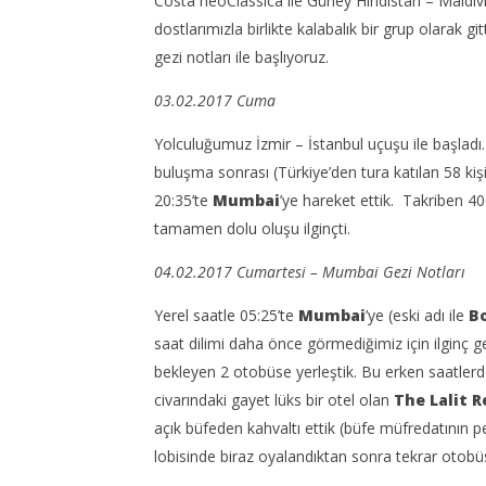
Costa neoClassica ile Güney Hindistan – Maldivl
dostlarımızla birlikte kalabalık bir grup olarak gi
gezi notları ile başlıyoruz.
03.02.2017 Cuma
NOW VIEWING
Yolculuğumuz İzmir – İstanbul uçuşu ile başladı. 
buluşma sonrası (Türkiye’den tura katılan 58 kişi
Mumbai Gezi Notları; Güney
Interlin
20:35’te
Mumbai
’ye hareket ettik. Takriben 40
Hindistan – Maldivler – Sri
Havayolu
Lanka Gemi Turu Gezi Notları 1
tamamen dolu oluşu ilginçti.
16
Mart
16
2017
Mart
04.02.2017 Cumartesi – Mumbai Gezi Notları
Sermet
2017
Tuna
Sermet
Yerel saatle 05:25’te
Mumbai
’ye (eski adı ile
B
Tuna
saat dilimi daha önce görmediğimiz için ilginç g
bekleyen 2 otobüse yerleştik. Bu erken saatle
civarındaki gayet lüks bir otel olan
The Lalit 
açık büfeden kahvaltı ettik (büfe müfredatının pe
lobisinde biraz oyalandıktan sonra tekrar otobüs