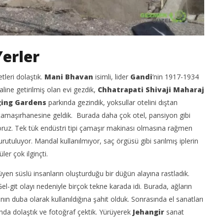
erler
leri dolaştık.
Mani
Bhavan
isimli, lider
Gandi
’nin 1917-1934
line getirilmiş olan evi gezdik,
Chhatrapati Shivaji Maharaj
ing Gardens
parkında gezindik, yoksullar otelini dıştan
 çamaşırhanesine geldik. Burada daha çok otel, pansiyon gibi
yoruz. Tek tük endüstri tipi çamaşır makinası olmasına rağmen
rutuluyor. Mandal kullanılmıyor, saç örgüsü gibi sarılmış iplerin
ler çok ilginçti.
en süslü insanların oluşturduğu bir düğün alayına rastladık.
l-git olayı nedeniyle birçok tekne karada idi. Burada, ağların
ının duba olarak kullanıldığına şahit olduk. Sonrasında el sanatları
ında dolaştık ve fotoğraf çektik. Yürüyerek
Jehangir
sanat