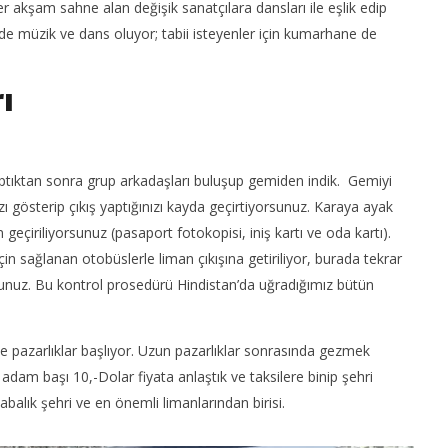
 akşam sahne alan değişik sanatçılara dansları ile eşlik edip
e de müzik ve dans oluyor; tabii isteyenler için kumarhane de
ı
aptıktan sonra grup arkadaşları buluşup gemiden indik. Gemiyi
 gösterip çıkış yaptığınızı kayda geçirtiyorsunuz. Karaya ayak
geçiriliyorsunuz (pasaport fotokopisi, iniş kartı ve oda kartı).
in sağlanan otobüslerle liman çıkışına getiriliyor, burada tekrar
rsunuz. Bu kontrol prosedürü Hindistan’da uğradığımız bütün
r ve pazarlıklar başlıyor. Uzun pazarlıklar sonrasında gezmek
e adam başı 10,-Dolar fiyata anlaştık ve taksilere binip şehri
alık şehri ve en önemli limanlarından birisi.