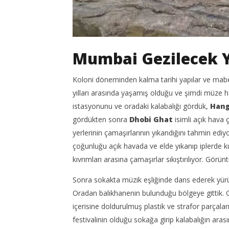
Mumbai Gezilecek Y
Koloni döneminden kalma tarihi yapılar ve mabet
yılları arasında yaşamış olduğu ve şimdi müze ha
istasyonunu ve oradaki kalabalığı gördük,
Hang
gördükten sonra
Dhobi Ghat
isimli açık hava
yerlerinin çamaşırlarının yıkandığını tahmin edi
çoğunluğu açık havada ve elde yıkanıp iplerde ku
kıvrımları arasına çamaşırlar sıkıştırılıyor. Görüntü
Sonra sokakta müzik eşliğinde dans ederek yürüy
Oradan balıkhanenin bulunduğu bölgeye gittik. Ge
içerisine doldurulmuş plastik ve strafor parçalar
festivalinin olduğu sokağa girip kalabalığın aras