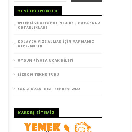
YENI EKLENENLER
INTERLINE SEYAHAT NEDIR? | HAVAYOLU
ORTAKLIKLARI
KOLAYCA VIZE ALMAK İÇIN YAPMANIZ
GEREKENLER
gun Fiyata Uçak Bileti
Lizbon Tekne Turu
16
UYGUN FIYATA UÇAK BILETI
rt
Mart
17
2017
Sermet
Sermet
LIZBON TEKNE TURU
na
Tuna
SAKIZ ADASI GEZI REHBERI 2022
KARDEŞ SITEMIZ