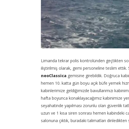
Limanda tekrar polis kontrolünden geçtikten son
iliştirilmiş olarak, gemi personeline teslim etti
neoClassica
gemisine girebildik. Doğruca kabinl
hemen 10. katta gün boyu açık büfe yemek hizm
kabinlerimize geldiğimizde bavullarımızı kabinimi
hafta boyunca konaklayacağımız kabinimize yerl
seyahatinde yapılması zorunlu olan güvenlik tatb
uzun ve 1 kısa siren sonrası hemen kabindeki can
salonuna çıktık, buradaki talimatları dinledikten