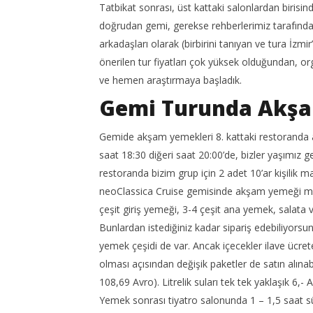
Tatbikat sonrası, üst kattaki salonlardan birisi
doğrudan gemi, gerekse rehberlerimiz tarafından o
arkadaşları olarak (birbirini tanıyan ve tura İzmi
önerilen tur fiyatları çok yüksek olduğundan, o
ve hemen araştırmaya başladık.
Gemi Turunda Akşa
Gemide akşam yemekleri 8. kattaki restoranda ala
saat 18:30 diğeri saat 20:00’de, bizler yaşımız 
restoranda bizim grup için 2 adet 10’ar kişilik 
neoClassica Cruise gemisinde akşam yemeği menü
çeşit giriş yemeği, 3-4 çeşit ana yemek, salata 
Bunlardan istediğiniz kadar sipariş edebiliyorsunu
yemek çeşidi de var. Ancak içecekler ilave ücrete
olması açısından değişik paketler de satın alınabil
108,69 Avro). Litrelik suları tek tek yaklaşık 6,- A
Yemek sonrası tiyatro salonunda 1 – 1,5 saat sü