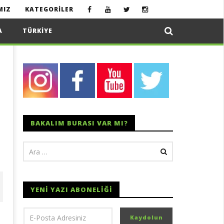
MIZ
KATEGORILER
A
TÜRKIYE
BAKALIM BURASI VAR MI?
YENI YAZI ABONELIĞI