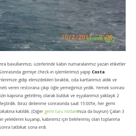
ra bavullarımızı, üzerlerinde kabin numaralarımız yazan etiketler
k. Sonrasında gemiye check-in işlemlerimizi yapıp
Costa
erimize gidip elimizdekileri bıraktık, oda kartlarımızı aldık ve
eti veren restorana çıkıp öğle yemeğimizi yedik. Yemek sonrası
zin kapısına getirilmiş olarak bulduk ve eşyalarımızı yaklaşık 2
eştirdik. Biraz dinlenme sonrasında saat 15:00’te, her gemi
ikatına katıldık. (Diğer
gemi turu notları
mıza da buyrun) Çalan 3
 yeleklerini kuşanıp, kabinimiz için belirlenmiş olan toplanma
 sonra tatbikat sona erdi.