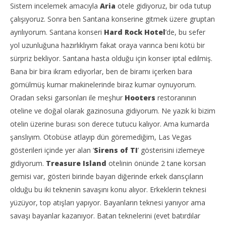
Şubat
Sistem incelemek amacıyla
Aria
otele gidiyoruz, bir oda tutup
T
2011
TheGutan
çalışıyoruz. Sonra ben Santana konserine gitmek üzere gruptan
ayrılıyorum. Santana konseri
Hard Rock Hotel
’de, bu sefer
yol uzunluğuna hazırlıklıyım fakat oraya varınca beni kötü bir
sürpriz bekliyor. Santana hasta olduğu için konser iptal edilmiş.
Bana bir bira ikram ediyorlar, ben de biramı içerken bara
gömülmüş kumar makinelerinde biraz kumar oynuyorum.
Oradan seksi garsonları ile meşhur
Hooters
restoranının
oteline ve doğal olarak gazinosuna gidiyorum. Ne yazık ki bizim
otelin üzerine burası son derece tutucu kalıyor. Ama kumarda
şanslıyım. Otobüse atlayıp dün göremediğim, Las Vegas
gösterileri içinde yer alan ‘
Sirens of TI
’ gösterisini izlemeye
gidiyorum.
Treasure Island
otelinin önünde 2 tane korsan
gemisi var, gösteri birinde bayan diğerinde erkek dansçıların
olduğu bu iki teknenin savaşını konu alıyor. Erkeklerin teknesi
yüzüyor, top atışları yapıyor. Bayanların teknesi yanıyor ama
savaşı bayanlar kazanıyor. Batan teknelerini (evet batırdılar