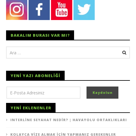
BAKALIM BURASI VAR MI?
YENI YAZI ABONELIĞI
YENI EKLENENLER
INTERLINE SEYAHAT NEDIR? | HAVAYOLU ORTAKLIKLARI
KOLAYCA VIZE ALMAK İÇIN YAPMANIZ GEREKENLER