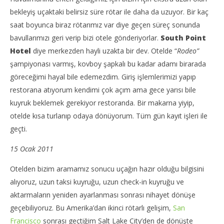
bekleyiş uçaktaki belirsiz süre rötar ile daha da uzuyor. Bir kaç
saat boyunca biraz rötarımız var diye geçen süreç sonunda
bavullarımızı geri verip bizi otele gönderiyorlar.
South Point
Hotel
diye merkezden hayli uzakta bir dev. Otelde “
Rodeo”
şampiyonası varmış, kovboy şapkalı bu kadar adamı birarada
göreceğimi hayal bile edemezdim. Giriş işlemlerimizi yapıp
restorana atıyorum kendimi çok açım ama gece yarısı bile
kuyruk beklemek gerekiyor restoranda. Bir makarna yiyip,
otelde kısa turlanıp odaya dönüyorum. Tüm gün kayıt işleri ile
geçti.
15 Ocak 2011
Otelden bizim aramamız sonucu uçağın hazır olduğu bilgisini
alıyoruz, uzun taksi kuyruğu, uzun check-in kuyruğu ve
aktarmaların yeniden ayarlanması sonrası nihayet dönüşe
geçebiliyoruz. Bu Amerika’dan ikinci rötarlı gelişim,
San
Francisco
sonrası geçtiğim Salt Lake City’den de dönüşte