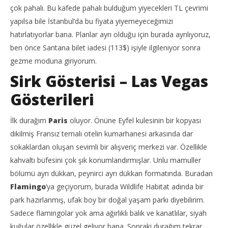
çok pahalı. Bu kafede pahalı bulduğum yiyecekleri TL çevrimi
yapılsa bile İstanbul’da bu fiyata yiyemeyeceğimizi
hatırlatıyorlar bana. Planlar ayrı olduğu için burada ayrılıyoruz,
ben önce Santana bilet iadesi (113$) işiyle ilgileniyor sonra
gezme moduna giriyorum.
Sirk Gösterisi – Las Vegas
Gösterileri
İlk durağım
Paris
oluyor. Önüne Eyfel kulesinin bir kopyası
dikilmiş Fransız temalı otelin kumarhanesi arkasında dar
sokaklardan oluşan sevimli bir alışveriç merkezi var. Özellikle
kahvaltı büfesini çok şık konumlandırmışlar. Unlu mamuller
bölümü ayrı dükkan, peynirci ayrı dükkan formatında. Buradan
Flamingo
’ya geçiyorum, burada Wildlife Habitat adında bir
park hazırlanmış, ufak boy bir doğal yaşam parkı diyebilirim.
Sadece flamingolar yok ama ağırlıklı balık ve kanatlılar, siyah
kuğular özellikle güzel geliyor bana. Sonraki durağım tekrar