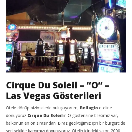
Cirque Du Soleil – “O” –
Las Vegas Gösterileri
Otele dönüp bizimkilerle buluşuyorum,
Bellagio
oteline
dönüyoruz
Cirque Du Soleil
’in O gösterisine biletimiz var,
balkonun en ön sırasından. Biraz geciktiğimiz için bir burgercide
seri şekilde karnımızı doyuruyoruz. Otelin içindeki salon 2000