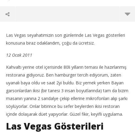
Las Vegas seyahatimizin son günlerinde Las Vegas gösterileri
konusuna biraz odaklandım, çoğu da ücretsiz.
12 Ocak 2011
Kahvaltı yerine otel içerisinde 80li yılların teması ile hazırlanmış
restorana gidiyoruz. Ben hamburger tercih ediyorum, zaten
uyanalı baya oldu ve saat 2yi buldu. Biz yemek yerken Bayan
garsonlardan ikisi (bir tanesi 3 insan boyutlarında) tam da bizim
masanın yanına 2 sandalye çekip ellerine mikrofonları alıp şarkı
NOW VIEWING
söylüyorlar. Onlar bitirince bu sefer beylerden ikisi restoran
içinde dolaşarak düet yapıyorlar. Güzel fikir, keyifli uygulama.
Limuzinler Şehri Las Vegas – 3 – Las Vegas
Int
Las Vegas Gösterileri
Gösterileri
12
Şub
12
201