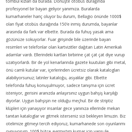
tombul kızları da burada. Dönüşte otobüs durağında
profesyonel bir bayan geliyor yanımıza. Buralarda
kumarhaneler hariç oluyor bu durum, Bellagio önünde 1000$
olan fiyat otobüs durağında 150’e inmiş durumda, bayanlar
arasında da fark var elbette. Burada da fuhuş yasak ama
gözünüze sokuyorlar. Fuar girişinde bile üzerinde bayan
resimleri ve telefonlar olan kartvizitler dağıtan Latin Amerikalı
adamlar vardı. Ellerindeki kartları birbirine çat çat çat diye vurup
uzatıyorlardı. Bir de yol kenarlarında gazete kuutuları gibi metal,
önü camlı kutular var, içerlerinden ücretsiz olarak katalogları
alabiliyorsunuz; latinler kataloğu, asyalılar gibi. Elbette
telefonda fuhuş konuşulmuyor, sadece tanışma için ücret
isteniyor, gerisini aranızda anlaşırsınız uygun bahşiş karşılığı
diyorlar. Uygun bahşişin ne olduğu meçhul. Bir de striptiz
klüpleri için yanaşıyor insanlar gece yanınıza ellerinde mekan
tanıtan kataloglar ve gitmek isterseniz sizi bekleyen limuzin. Biz
otelimize gitmeyi tercih ediyoruz, kumarhanede son oyunlarımı
oynuyorum. 100$ bütçe ayırmıştım kumar için yarısı ile