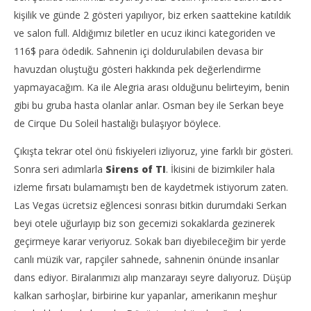
kişilik ve günde 2 gösteri yapılıyor, biz erken saattekine katıldık
ve salon full. Aldığımız biletler en ucuz ikinci kategoriden ve
116$ para ödedik. Sahnenin içi doldurulabilen devasa bir
havuzdan oluştuğu gösteri hakkında pek değerlendirme
yapmayacağım. Ka ile Alegria arası olduğunu belirteyim, benin
gibi bu gruba hasta olanlar anlar. Osman bey ile Serkan beye
de Cirque Du Soleil hastalığı bulaşıyor böylece.
Çıkışta tekrar otel önü fıskiyeleri izliyoruz, yine farklı bir gösteri.
Sonra seri adımlarla
Sirens of TI
. İkisini de bizimkiler hala
izleme fırsatı bulamamıştı ben de kaydetmek istiyorum zaten.
Las Vegas ücretsiz eğlencesi sonrası bitkin durumdaki Serkan
beyi otele uğurlayıp biz son gecemizi sokaklarda gezinerek
geçirmeye karar veriyoruz. Sokak barı diyebileceğim bir yerde
canlı müzik var, rapçiler sahnede, sahnenin önünde insanlar
dans ediyor. Biralarımızı alıp manzarayı seyre dalıyoruz. Düşüp
kalkan sarhoşlar, birbirine kur yapanlar, amerikanın meşhur