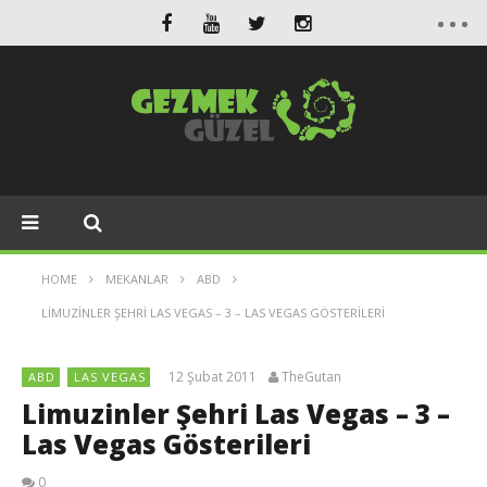
HOME
MEKANLAR
ABD
LIMUZINLER ŞEHRI LAS VEGAS – 3 – LAS VEGAS GÖSTERILERI
12 Şubat 2011
TheGutan
ABD
LAS VEGAS
Limuzinler Şehri Las Vegas – 3 –
Las Vegas Gösterileri
0