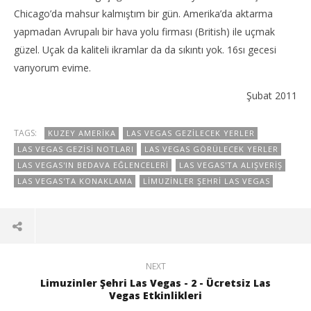
Chicago’da mahsur kalmıştım bir gün. Amerika’da aktarma
yapmadan Avrupalı bir hava yolu firması (British) ile uçmak
güzel. Uçak da kaliteli ikramlar da da sıkıntı yok. 16sı gecesi
varıyorum evime.
Şubat 2011
TAGS:
KUZEY AMERIKA
LAS VEGAS GEZILECEK YERLER
LAS VEGAS GEZISI NOTLARI
LAS VEGAS GÖRÜLECEK YERLER
LAS VEGAS'IN BEDAVA EĞLENCELERI
LAS VEGAS'TA ALIŞVERIŞ
LAS VEGAS'TA KONAKLAMA
LIMUZINLER ŞEHRI LAS VEGAS
NEXT
Limuzinler Şehri Las Vegas - 2 - Ücretsiz Las
Vegas Etkinlikleri