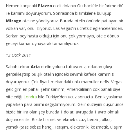
Hemen karşıdaki
Plazzo
oteli dolanıp Outback’de bir ‘prime rib’
ile karnımı doyuruyorum. Sonrasında bizimkilerle buluşup
Mirage
oteline yöneliyoruz. Burada otelin önünde patlayan bir
volkan var, onu izliyoruz, Las Vegas’ın ücretsiz eğlencelerinden.
Serkan bey hasta olduğu için onu çok yormayıp, otele dönüp
geceyi kumar oynayarak tamamlıyoruz.
13 Ocak 2011
Sabah tekrar
Aria
otelin yolunu tuttuyoruz, odadan çıkışı
gerçekleştirip bu şık otelin içindeki sevimli kafede karnımızı
doyuruyoruz. Çok fiyatlı mekandaki unlu mamuller nefis. Vegas
geldiğim en pahalı şehir sanırım, Amerikalıların çok pahalı diye
nitelediği
Londra
bile Türkiye’den ucuz sonuçta. Ben kıyaslama
yaparken para birimi değiştirmiyorum. Gelir düzeyini düşününce
bizde bir lira olan şey burada 1 dolar, avrupada 1 avro olmalı
düşüncesi ile. Bizde hizmet ve ekmek ucuz, benzin, alkol,
yemek (taze sebze hariç), iletişim, elektronik, kozmetik, ulaşım