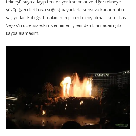
tekneyi) suya atlayıp terk ediyor korsanlar ve diğer tekneye
yüzüp (geceleri hava soğuk) bayanlarla sonsuza kadar mutlu
yaşıyorlar. Fotoğraf makinemin pilinin bitmiş olması kötü, Las
Vegas’ın ücretsiz etkinliklerinin en iyilerinden birini adam gibi
kayda alamadım.