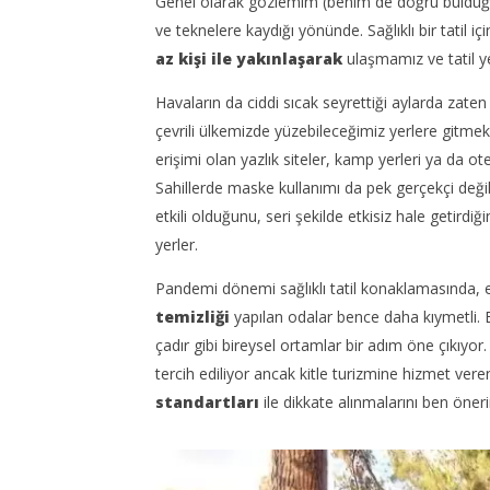
Genel olarak gözlemim (benim de doğru bulduğum 
ve teknelere kaydığı yönünde. Sağlıklı bir tatil içi
az kişi ile yakınlaşarak
ulaşmamız ve tatil ye
Havaların da ciddi sıcak seyrettiği aylarda zaten 
çevrili ülkemizde yüzebileceğimiz yerlere gitmek 
erişimi olan yazlık siteler, kamp yerleri ya da o
Sahillerde maske kullanımı da pek gerçekçi değil
etkili olduğunu, seri şekilde etkisiz hale getirdi
yerler.
Pandemi dönemi sağlıklı tatil konaklamasında,
temizliği
yapılan odalar bence daha kıymetli. B
çadır gibi bireysel ortamlar bir adım öne çıkıyor
tercih ediliyor ancak kitle turizmine hizmet vere
standartları
ile dikkate alınmalarını ben öneri