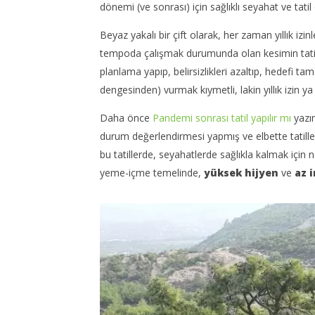
dönemi (ve sonrası) için sağlıklı seyahat ve tatil 
Beyaz yakalı bir çift olarak, her zaman yıllık izin
tempoda çalışmak durumunda olan kesimin tatil içi
NOW VIEWING
planlama yapıp, belirsizlikleri azaltıp, hedefi 
Interlin
Pandemi Dönemi Sağlıklı
dengesinden) vurmak kıymetli, lakin yıllık izin ya 
Havayolu
Seyahat ve Tatil Önerileri
Daha önce
Pandemi sonrası tatil yapılır mı
yazım
05
05
Ağustos
Ağustos
durum değerlendirmesi yapmış ve elbette tatiller
2020
2020
TheGut
TheGutan
bu tatillerde, seyahatlerde sağlıkla kalmak için 
yeme-içme temelinde,
yüksek
hijyen
ve
az i