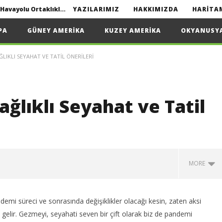
Interline seyahat nedir? | Havayolu Ortaklıkları
YAZILARIMIZ
HAKKIMIZDA
HARITA
Yapmanız Gerekenler
PA
GÜNEY AMERIKA
KUZEY AMERIKA
OKYANUSY
LIKLI SEYAHAT VE TATIL ÖNERILERI
2022
Interline seyahat nedir? | Havayolu Ortaklıkları
lıklı Seyahat ve Tatil
MORE
andemi süreci ve sonrasında değişiklikler olacağı kesin, zaten aksi
elir. Gezmeyi, seyahati seven bir çift olarak biz de pandemi