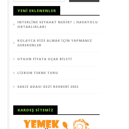
YENI EKLENENLER
INTERLINE SEYAHAT NEDIR? | HAVAYOLU
ORTAKLIKLARI
gun Fiyata Uçak Bileti
Lizbon Tekne Turu
KOLAYCA VIZE ALMAK İÇIN YAPMANIZ
05
GEREKENLER
ustos
Ağustos
20
2020
TheGutan
TheGutan
UYGUN FIYATA UÇAK BILETI
LIZBON TEKNE TURU
SAKIZ ADASI GEZI REHBERI 2022
KARDEŞ SITEMIZ