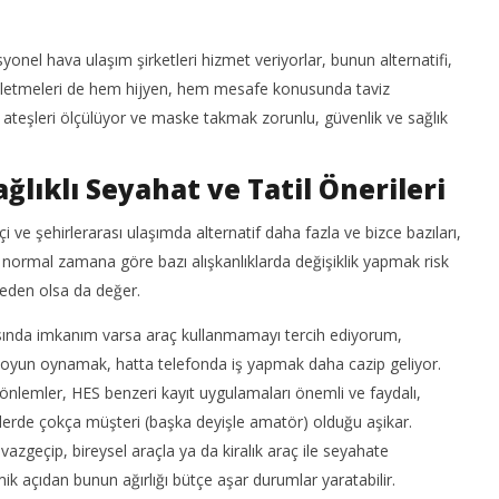
nel hava ulaşım şirketleri hizmet veriyorlar, bunun alternatifi,
 işletmeleri de hem hijyen, hem mesafe konusunda taviz
 ateşleri ölçülüyor ve maske takmak zorunlu, güvenlik ve sağlık
lıklı Seyahat ve Tatil Önerileri
 ve şehirlerarası ulaşımda alternatif daha fazla ve bizce bazıları,
a normal zamana göre bazı alışkanlıklarda değişiklik yapmak risk
 neden olsa da değer.
asında imkanım varsa araç kullanmamayı tercih ediyorum,
, oyun oynamak, hatta telefonda iş yapmak daha cazip geliyor.
nlemler, HES benzeri kayıt uygulamaları önemli ve faydalı,
erde çokça müşteri (başka deyişle amatör) olduğu aşikar.
azgeçip, bireysel araçla ya da kiralık araç ile seyahate
 açıdan bunun ağırlığı bütçe aşar durumlar yaratabilir.