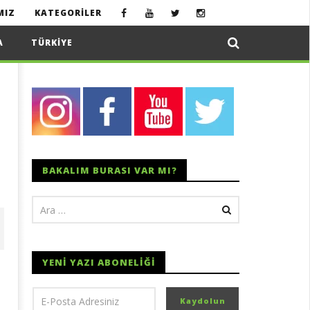
MIZ
KATEGORILER
A
TÜRKIYE
BAKALIM BURASI VAR MI?
YENI YAZI ABONELIĞI