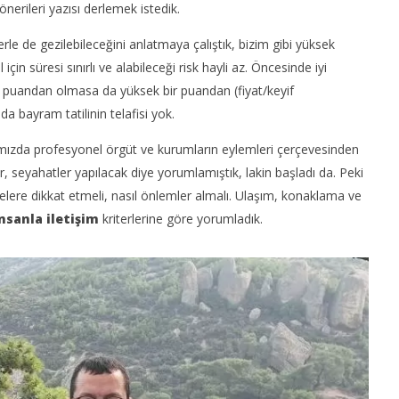
önerileri yazısı derlemek istedik.
lerle de gezilebileceğini anlatmaya çalıştık, bizim gibi yüksek
n süresi sınırlı ve alabileceği risk hayli az. Öncesinde iyi
tam puandan olmasa da yüksek bir puandan (fiyat/keyif
e seyahat nedir? |
Kolayca Vize Almak İçin
Uy
da bayram tatilinin telafisi yok.
 Ortaklıkları
Yapmanız Gerekenler
05
ızda profesyonel örgüt ve kurumların eylemleri çerçevesinden
Ağ
05
20
Ağustos
, seyahatler yapılacak diye yorumlamıştık, lakin başladı da. Peki
2020
an
TheGutan
nelere dikkat etmeli, nasıl önlemler almalı. Ulaşım, konaklama ve
nsanla iletişim
kriterlerine göre yorumladık.