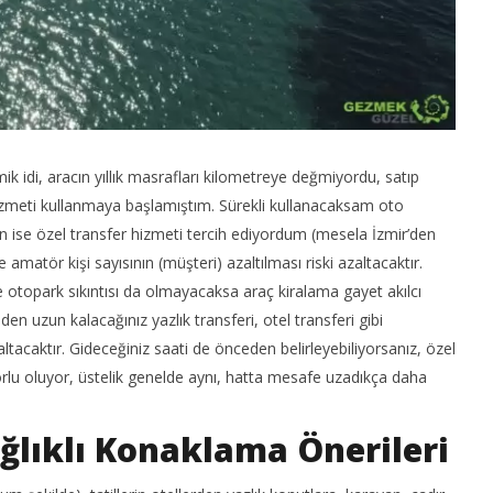
 idi, aracın yıllık masrafları kilometreye değmiyordu, satıp
hizmeti kullanmaya başlamıştım. Sürekli kullanacaksam oto
in ise özel transfer hizmeti tercih ediyordum (mesela İzmir’den
amatör kişi sayısının (müşteri) azaltılması riski azaltacaktır.
kle otopark sıkıntısı da olmayacaksa araç kiralama gayet akılcı
n uzun kalacağınız yazlık transferi, otel transferi gibi
altacaktır. Gideceğiniz saati de önceden belirleyebiliyorsanız, özel
orlu oluyor, üstelik genelde aynı, hatta mesafe uzadıkça daha
lıklı Konaklama Önerileri