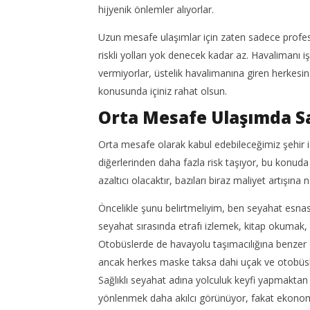
hijyenik önlemler alıyorlar.
Uzun mesafe ulaşımlar için zaten sadece profesyo
riskli yolları yok denecek kadar az. Havalimanı
vermiyorlar, üstelik havalimanına giren herkesin
konusunda içiniz rahat olsun.
Orta Mesafe Ulaşımda Sağ
Orta mesafe olarak kabul edebileceğimiz şehir içi
diğerlerinden daha fazla risk taşıyor, bu konud
azaltıcı olacaktır, bazıları biraz maliyet artışına
Öncelikle şunu belirtmeliyim, ben seyahat esn
seyahat sırasında etrafı izlemek, kitap okumak
Otobüslerde de havayolu taşımacılığına benzer ö
ancak herkes maske taksa dahi uçak ve otobüsl
Sağlıklı seyahat adına yolculuk keyfi yapmaktan v
yönlenmek daha akılcı görünüyor, fakat ekonomik