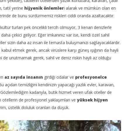
şekilde), tatillerin otellerden yazlık konutlara, karavan, çadır
n, tatil yerine
hijyenik önlemler
i alarak ve mümkün olan en
rinde de bunu sürdürmemiz riskleri ciddi oranda azaltacaktır.
kültür turları pek öncelikli tercih olmuyor, 3 kenarı denizlerle
daha çekici geliyor. Eğer imkanınız var ise, kendi özel sahil
teller sizin daha az insan ile temasta buluşmanızı sağlayacaklardır.
 kabul etmek gerek, ancak virüslere karşı güneş ışığının da hayli
ğini de unutmamak gerek, sahil ve deniz riskin hayli az olduğu
 en
az sayıda insanın
girdiği odalar ve
profesyonelce
u açıdan temizliğini kendinizin yapacağı yazlık evler, karavan,
. Gözlemlediğim kadarıyla, butik hizmet veren ufak oteller de
n otellerin de profesyonel yaklaşımları ve
yüksek hijyen
rim, üstelik doluluk oranları da düşük.