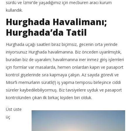
sürdü ve İzmir’de yaşadığımız için mecburen aracı kurum
TheGutan
T
kullandık.
Hurghada Havalimanı;
Hurghada’da Tatil
Hurghada uçağı saatleri biraz biçimsiz, gecenin orta yerinde
iniyorsunuz Hurghada havalimanına. Biz önceden uyarılmıştık,
buradan biz de uyaralım; havalimanına iner inmez giriş işlemleri
için formlar var masalarda, hemen onlardan kapın ve pasaport
kontrol gişelerinde sıra kapmaya çalışın. Az sayıda görevli ve
Mısır’lı memurların süratli(!) iş yapma temposu birleşince ciddi
süreler kaybedilebiliyormuş. Biz tavsiyelere uyduk ve pasaport
kontrolünden çıkan ilk birkaç kişiden biri olduk.
Üst üste
üç