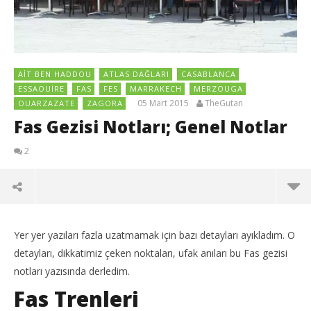
AIT BEN HADDOU
ATLAS DAĞLARI
CASABLANCA
ESSAOUIRE
FAS
FES
MARRAKECH
MERZOUGA
05 Mart 2015
TheGutan
OUARZAZATE
ZAGORA
Fas Gezisi Notları; Genel Notlar
2
Yer yer yazıları fazla uzatmamak için bazı detayları ayıkladım. O
detayları, dikkatimiz çeken noktaları, ufak anıları bu Fas gezisi
notları yazısında derledim.
Fas Trenleri