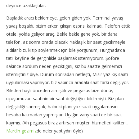
deyince uzaklaştılar.
Başladık aracı beklemeye, gelen giden yok. Terminal yavaş
yavaş boşaldı, bizim erken çıkışın esprisi kalmadı. Telefon ettik
otele, yolda geliyor araç. Bekle bekle gene yok, bir daha
telefon, az sonra orada olacak. Yaklaşık bir saat gecikmeyle
aldılar bizi, kızıp söylenmek için bile yorgunum, Hurghada’da
tatil keyfine de gerginlikle başlamak istemiyorum. Şoföre
sakince sordum neden geciktiğini, siz bu saatte gelmemizi
istemiştiniz diye. Durum sonradan netleşti, Mısır yaz-kış saati
uygulaması yapmıyor, biz yapınca aradaki saat farkı değişiyor.
Biletleri hayli önceden almıştık ve pegasus bize dönüş
uçuşumuzun saatinin bir saat değiştiğini bildirmişti. Biz plan
değişikliği sanmıştık, halbuki planı yaz saati uygulamasını
hesaba katmadan yapmışlar. Uçağın varış saati de bir saat
kaymış. (Ah pegasus biraz artırsan müşteri hizmetleri kaliteni,
Mardin gezimiz
de neler yaptıydın öyle)