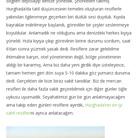
Bilgileri depolayıp denize yöneldik. Şnorkelleri takmış
Hurghada’da tatil düşüncesinin temelini oluşturan resiflerle
yakından ilgilenmeye geçerken biri düdük sesi duyduk. Kıyıda
bayraklar indirilmeye başlandı, görevliler bir şeyler seslenmeye
koyuldular. Anlamadık ne olduğunu ama denizdeki herkes kıyıya
yöneldi. Hızla kıyıya çıkıp görevlinin birine durumu sordum, saat
6’dan sonra yüzmek yasak dedi. Resiflere zarar gelebilme
ihtimaline karşın, otel yönetiminin değil, bölge yönetiminin
aldığı bir kararmış. Ama biz daha yeni girdik diye üsteleyince,
tamam hemen geri dön suya 5-10 dakika göz yumarız duruma
dedi. Gerçekten de bize biraz vakit tanıdılar. Biz de mercan
resifleri ile daha fazla vakit geçirebilmek için diğer günler öğle
uykusu uyumadık. Seyahatimizi gün be gün anlatmayacağım
ama takip eden günleri resiflere ayırdık,
Hurghada’nın en iyi
sahil resifleri
ni ayrıca anlatacağım.