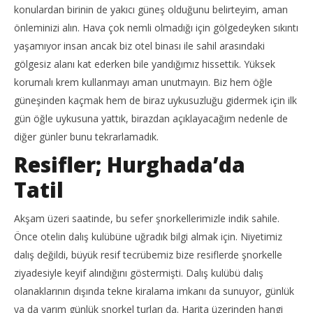
konulardan birinin de yakıcı güneş olduğunu belirteyim, aman
önleminizi alın. Hava çok nemli olmadığı için gölgedeyken sıkıntı
yaşamıyor insan ancak biz otel binası ile sahil arasındaki
gölgesiz alanı kat ederken bile yandığımız hissettik. Yüksek
korumalı krem kullanmayı aman unutmayın. Biz hem öğle
güneşinden kaçmak hem de biraz uykusuzluğu gidermek için ilk
gün öğle uykusuna yattık, birazdan açıklayacağım nedenle de
diğer günler bunu tekrarlamadık.
Resifler; Hurghada’da
Tatil
Akşam üzeri saatinde, bu sefer şnorkellerimizle indik sahile.
Önce otelin dalış kulübüne uğradık bilgi almak için. Niyetimiz
dalış değildi, büyük resif tecrübemiz bize resiflerde şnorkelle
ziyadesiyle keyif alındığını göstermişti. Dalış kulübü dalış
olanaklarının dışında tekne kiralama imkanı da sunuyor, günlük
ya da yarım günlük şnorkel turları da. Harita üzerinden hangi