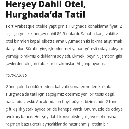
Herşey Dahil Otel,
Hurghada’da Tatil
Fort Arabesque otelde yaptığımız Hurghada konaklama fiyatı 2
kişi için gecelik herşey dahil 86,5 dolardı. Sabaha karşı vakitte
otel birimleri kapalı elbette ama uyumadan iki lokma atıştırmak
da iyi olur. Süratle giriş işlemlerimizi yapan görevli odaya akşam
yemeği bırakmış olduklarını söyledi. Ekmek, peynir, jambon gibi
şeylerden oluşan tabaklar bırakmışlar. Atıştırıp uyuduk.
19/06/2015
Günü çok da öldürmeden, kahvaltı sona ermeden kalktık.
Hurghada’da tatil için seçtiğimiz otelimiz yeni bir tesis değil,
hatta biraz eski. Ancak odaları hayli büyük, bizimkinde 2 tane
çift kişilik yatak ayrıca bir de kanepe vardı. Önümüzde de odaya
ayrılmış bahçe. Her şey dahil konseptiyle çalışılıyor olmasına
rağmen bazı ücretli ayrıcalıklar da hazırlanmış, otelin bir