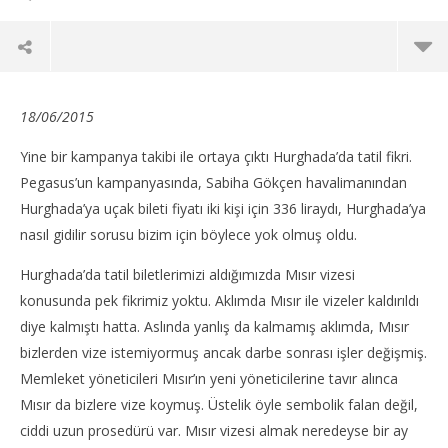
18/06/2015
Yine bir kampanya takibi ile ortaya çıktı Hurghada’da tatil fikri.
Pegasus’un kampanyasında, Sabiha Gökçen havalimanından
Hurghada’ya uçak bileti fiyatı iki kişi için 336 liraydı, Hurghada’ya
nasıl gidilir sorusu bizim için böylece yok olmuş oldu.
Hurghada’da tatil biletlerimizi aldığımızda Mısır vizesi
konusunda pek fikrimiz yoktu. Aklımda Mısır ile vizeler kaldırıldı
diye kalmıştı hatta. Aslında yanlış da kalmamış aklımda, Mısır
NOW VIEWING
bizlerden vize istemiyormuş ancak darbe sonrası işler değişmiş.
Memleket yöneticileri Mısır’ın yeni yöneticilerine tavır alınca
Hurghada’da Tatil; Hurghada Gezisi 1
Int
Mısır da bizlere vize koymuş. Üstelik öyle sembolik falan değil,
05
05
ciddi uzun prosedürü var. Mısır vizesi almak neredeyse bir ay
Kasım
Kas
2015
201