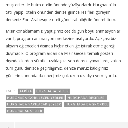
müşteriler de bizim otelin önünde yüzüyorlardı. Hurghada’da
tatil yapıp, otelin önünden denize girince resifleri göreyim
derseniz Fort Arabesque oteli gönül rahatlığı ile önerebilirim.
Mısır konaklamamızı yaptığımız otelde gün boyu animasyonlar
vardı, program animasyon merkezine asılıyordu. Açıkçası biz
akşam eğlenceleri dışında hiçbir etkinliğe iştirak etme gereği
duymadık. O programlardan da Mısır Gecesi temalı gösteri
dışındakilerden süratle uzaklaştık, son derece yavanlardı, zaten
tüm günü denizde geçirdiğimiz, denize maruz kaldığımız
günlerin sonunda da enerjimiz çok uzun uzadıya yetmiyordu.
TAGS:
AFRIKA
HURGHADA GEZISI
HURGHADA GÖRÜLECEK YERLER
HURGHADA RESIFLERI
HURGHADA YAPILACAK ŞEYLER
HURGHADA'DA ŞNORKEL
HURGHADADA TATIL