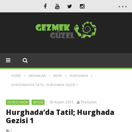
HOME
MEKANLAR
MISIR
HURGHADA
HURGHADA’DA TATIL; HURGHADA GEZISI 1
05 Kasım 2015
TheGutan
HURGHADA
MISIR
Hurghada’da Tatil; Hurghada
Gezisi 1
1