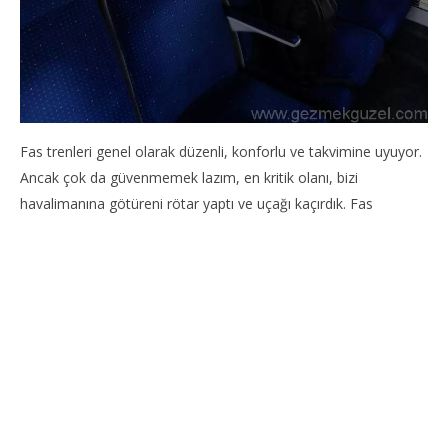
Fas trenleri genel olarak düzenli, konforlu ve takvimine uyuyor.
Ancak çok da güvenmemek lazım, en kritik olanı, bizi
havalimanına götüreni rötar yaptı ve uçağı kaçırdık. Fas
içerisinde günübirlik tur almadıysak şehirler arası ulaşımı trenle
sağladık. Birkaç kere kullandık ve sevimsiz bir tecrübe
yaşamadık.
Fas trenlerinde 2. sınıfta yerler numarasız, 8 kişilik
kompartmanlar var. Boş bulduğumuz bir yere yerleştik, bir süre
sonra da kalan koltuklar doldu. Tren oldukça yeni ve düzgündü,
koltuklar yatmıyor ama rahatlıkları ve bakımlılık durumları
açısından sıkıntı yok. 1. sınıfta ise kompartmanlarda 6 koltuk