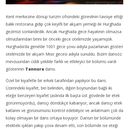
Kent merkezine dönüp turizm ofisindeki görevlinin tavsiye ettiği
balık restorana gidip çok keyifli bir akşam yemeği ile Hurghada
gezimizi sonlandırdık. Ancak Hurghada gece hayatının olmazsa
olmazlarından birini bir önceki gece otelimizde yaşamıştık.
Hurghada’da genelde 1001 gece şovu adıyla pazarlanan gösteri
otelimizde bir akşam Mısır gecesi adıyla sunuldu. Bizim dansöz
mevzuundan ciddi şekilde farklı ve etkileyici bir bölümü vardı
gösterinin
Tannura
dansı.
Özel bir kıyafetle bir erkek tarafından yapılıyor bu dans.
Üzerindeki kıyafet, biri belinden, diğeri boynundan bağlı iki
eteğe benzeyen kıyafet (aslında ilk başta üst gövdede bir etek
görünmüyordu), dansçı döndükçe kabarıyor, ancak dansçı etek
katlarını ve görünümünü kontrol edebiliyor ve anlatmam çok da
kolay olmayan bir dans ortaya koyuyor. Dansın bir bölümünde
etekteki ışıkları yakıp şova devam etti, son bölümde ise eteği