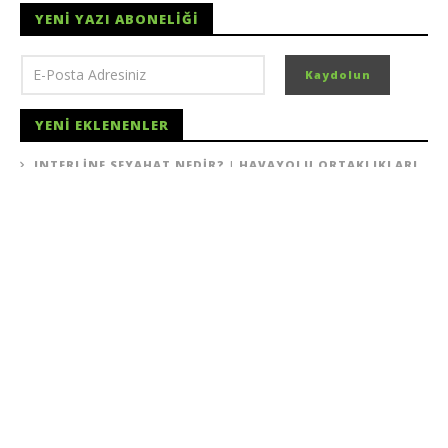
YENI YAZI ABONELIĞI
YENI EKLENENLER
INTERLINE SEYAHAT NEDIR? | HAVAYOLU ORTAKLIKLARI
KOLAYCA VIZE ALMAK İÇIN YAPMANIZ GEREKENLER
UYGUN FIYATA UÇAK BILETI
LIZBON TEKNE TURU
SAKIZ ADASI GEZI REHBERI 2022
KARDEŞ SITEMIZ