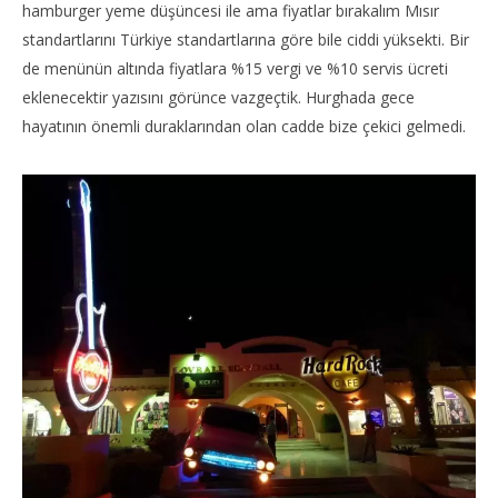
hamburger yeme düşüncesi ile ama fiyatlar bırakalım Mısır
standartlarını Türkiye standartlarına göre bile ciddi yüksekti. Bir
de menünün altında fiyatlara %15 vergi ve %10 servis ücreti
eklenecektir yazısını görünce vazgeçtik. Hurghada gece
hayatının önemli duraklarından olan cadde bize çekici gelmedi.