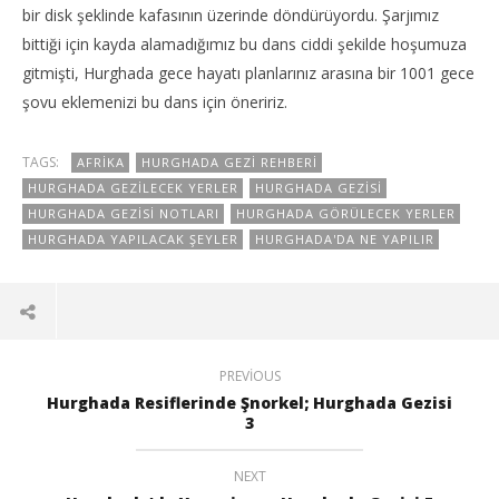
bir disk şeklinde kafasının üzerinde döndürüyordu. Şarjımız
bittiği için kayda alamadığımız bu dans ciddi şekilde hoşumuza
gitmişti, Hurghada gece hayatı planlarınız arasına bir 1001 gece
şovu eklemenizi bu dans için öneririz.
TAGS:
AFRIKA
HURGHADA GEZI REHBERI
HURGHADA GEZILECEK YERLER
HURGHADA GEZISI
HURGHADA GEZISI NOTLARI
HURGHADA GÖRÜLECEK YERLER
HURGHADA YAPILACAK ŞEYLER
HURGHADA'DA NE YAPILIR
PREVIOUS
Hurghada Resiflerinde Şnorkel; Hurghada Gezisi
3
NEXT