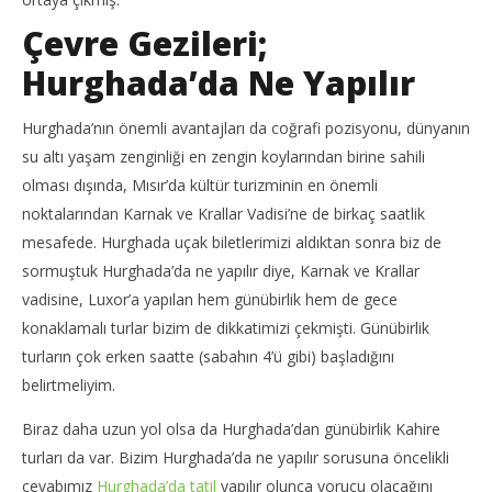
Çevre Gezileri;
Hurghada’da Ne Yapılır
NOW VIEWING
Hurghada’nın önemli avantajları da coğrafi pozisyonu, dünyanın
su altı yaşam zenginliği en zengin koylarından birine sahili
Int
Hurghada’da Ne Yapılır; Hurghada Gezisi 4
26
olması dışında, Mısır’da kültür turizminin en önemli
26
Kas
Kasım
noktalarından Karnak ve Krallar Vadisi’ne de birkaç saatlik
201
2015
T
TheGutan
mesafede. Hurghada uçak biletlerimizi aldıktan sonra biz de
sormuştuk Hurghada’da ne yapılır diye, Karnak ve Krallar
vadisine, Luxor’a yapılan hem günübirlik hem de gece
konaklamalı turlar bizim de dikkatimizi çekmişti. Günübirlik
turların çok erken saatte (sabahın 4’ü gibi) başladığını
belirtmeliyim.
Biraz daha uzun yol olsa da Hurghada’dan günübirlik Kahire
turları da var. Bizim Hurghada’da ne yapılır sorusuna öncelikli
cevabımız
Hurghada’da tatil
yapılır olunca yorucu olacağını