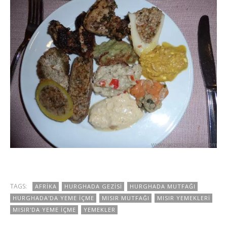
TheGutan
T
TAGS:
AFRIKA
HURGHADA GEZISI
HURGHADA MUTFAĞI
HURGHADA'DA YEME İÇME
MISIR MUTFAĞI
MISIR YEMEKLERI
MISIR'DA YEME İÇME
YEMEKLER