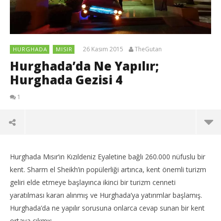
26 Kasım 2015
TheGutan
HURGHADA
MISIR
Hurghada’da Ne Yapılır;
Hurghada Gezisi 4
1
Hurghada Mısır’ın Kızıldeniz Eyaletine bağlı 260.000 nüfuslu bir
kent. Sharm el Sheikh’in popülerliği artınca, kent önemli turizm
geliri elde etmeye başlayınca ikinci bir turizm cenneti
yaratılması kararı alınmış ve Hurghada’ya yatırımlar başlamış.
Hurghada’da ne yapılır sorusuna onlarca cevap sunan bir kent
ortaya çıkmış.