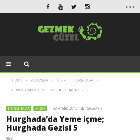
HOME
MEKANLAR
MISIR
HURGHADA
HURGHADA’DA YEME IÇME; HURGHADA GEZISI 5
03 Aralık 2015
TheGutan
HURGHADA
MISIR
Hurghada’da Yeme içme;
Hurghada Gezisi 5
0