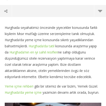
Hurghada seyahatimiz öncesinde yiyecekler konusunda farklı
kişilerin Mısır mutfağı üzerine serzenişlerine tanık olmuştuk.
Hurghada’da yeme içme konusunda sıkıntı yaşadıklarından
bahsetmişlerdi.
Hurghada’da tatil
konusunda araştırma yapıp
da
Hurghada’nın en iyi sahil resifleri
ne sahip olduğunu
düşündüğümüz otele rezervasyon yaptırmaya karar verince
özel olarak tekrar araştırma yaptım. Bize dostların
aktardıklarının aksine, otelin yemeklerinden övgü ile söz
ediyorlardı internette. Elbette kendimiz tecrübe edecektik.
NOW VIEWING
Yeme içme rehberi
gibi bir sitemiz de var bizim, Yemek Güzel.
Hurghada’da Yeme içme; Hurghada Gezisi 5
Int
Hurghada’da yeme içme
yazımızın devamı artık orada, buyrun.
03
03
Aralık
Ara
2015
201