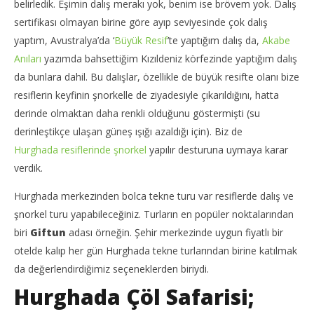
belirledik. Eşimin dalış merakı yok, benim ise brövem yok. Dalış
sertifikası olmayan birine göre ayıp seviyesinde çok dalış
yaptım, Avustralya’da ‘
Büyük Resif
’te yaptığım dalış da,
Akabe
Anıları
yazımda bahsettiğim Kızıldeniz körfezinde yaptığım dalış
da bunlara dahil. Bu dalışlar, özellikle de büyük resifte olanı bize
resiflerin keyfinin şnorkelle de ziyadesiyle çıkarıldığını, hatta
derinde olmaktan daha renkli olduğunu göstermişti (su
derinleştikçe ulaşan güneş ışığı azaldığı için). Biz de
Hurghada resiflerinde şnorkel
yapılır desturuna uymaya karar
verdik.
Hurghada merkezinden bolca tekne turu var resiflerde dalış ve
şnorkel turu yapabileceğiniz. Turların en popüler noktalarından
biri
Giftun
adası örneğin. Şehir merkezinde uygun fiyatlı bir
otelde kalıp her gün Hurghada tekne turlarından birine katılmak
da değerlendirdiğimiz seçeneklerden biriydi.
Hurghada Çöl Safarisi;