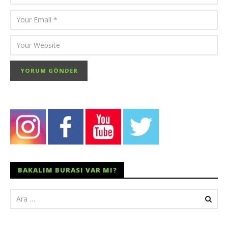
26 Ocak 2017
6
TheGutan
BAKALIM BURASI VAR MI?