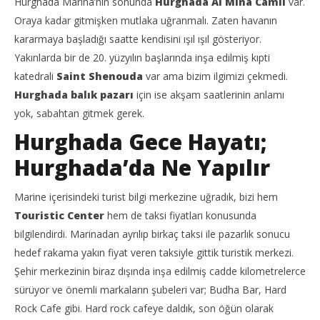
Hurghada Marina’nın sonunda
Hurghada Al Mina Camii
var.
Oraya kadar gitmişken mutlaka uğranmalı. Zaten havanın
kararmaya başladığı saatte kendisini ışıl ışıl gösteriyor.
Yakınlarda bir de 20. yüzyılın başlarında inşa edilmiş kıpti
katedrali
Saint Shenouda
var ama bizim ilgimizi çekmedi.
Hurghada balık pazarı
için ise akşam saatlerinin anlamı
yok, sabahtan gitmek gerek.
Hurghada Gece Hayatı;
Hurghada’da Ne Yapılır
Marine içerisindeki turist bilgi merkezine uğradık, bizi hem
Touristic Center
hem de taksi fiyatları konusunda
bilgilendirdi. Marinadan ayrılıp birkaç taksi ile pazarlık sonucu
hedef rakama yakın fiyat veren taksiyle gittik turistik merkezi.
Şehir merkezinin biraz dışında inşa edilmiş cadde kilometrelerce
sürüyor ve önemli markaların şubeleri var; Budha Bar, Hard
Rock Cafe gibi. Hard rock cafeye daldık, son öğün olarak