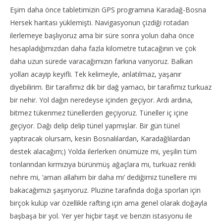
Eşim daha önce tabletimizin GPS programına Karadağ-Bosna
Hersek haritası yüklemişti. Navigasyonun çizdiği rotadan
ilerlemeye başlıyoruz ama bir süre sonra yolun daha önce
hesapladığımızdan daha fazla kilometre tutacağının ve çok
daha uzun sürede varacağımızın farkına varıyoruz. Balkan
yolları acayip keyifli. Tek kelimeyle, anlatılmaz, yaşanır
diyebilirim. Bir tarafımız dik bir dağ yamacı, bir tarafımız turkuaz
bir nehir. Yol dağın neredeyse içinden geçiyor. Ardı ardına,
bitmez tükenmez tünellerden geçiyoruz. Tüneller iç içine
geçiyor. Dağı delip delip tünel yapmışlar. Bir gün tünel
yaptıracak olursam, kesin Bosnalılardan, Karadağlılardan
destek alacağım;) Yolda ilerlerken önümüze mi, yeşilin tüm
tonlarından kırmızıya bürünmüş ağaçlara mı, turkuaz renkli
nehre mi, ‘aman allahım bir daha mı’ dediğimiz tünellere mi
bakacağımızı şaşırıyoruz. Pluzine tarafında doğa sporları için
birçok kulüp var özellikle rafting için ama genel olarak doğayla
başbaşa bir yol. Yer yer hiçbir taşıt ve benzin istasyonu ile