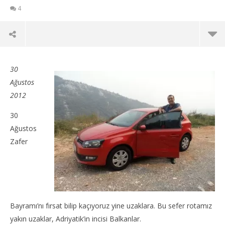
4
30
Ağustos
2012
30
Ağustos
Zafer
NOW VIEWING
Bayramı’nı fırsat bilip kaçıyoruz yine uzaklara. Bu sefer rotamız
Balkan Yolları, Tüneller; Eski Yugoslavya’nın
Int
Yollarında 1
yakın uzaklar, Adriyatik’in incisi Balkanlar.
01