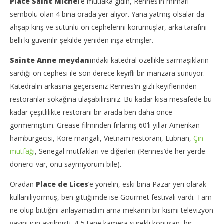
Place Saint Michel
’e mutlaka gidin, Rennes’in mimari
sembolü olan 4 bina orada yer alıyor. Yana yatmış olsalar da
ahşap kiriş ve sütünlu ön cephelerini korumuşlar, arka tarafını
belli ki güvenilir şekilde yeniden inşa etmişler.
Sainte Anne meydanı
ndaki katedral özellikle sarmaşıkların
sardığı ön cephesi ile son derece keyifli bir manzara sunuyor.
Katedralin arkasına geçerseniz Rennes’in gizli keyiflerinden
restoranlar sokağına ulaşabilirsiniz. Bu kadar kısa mesafede bu
kadar çeşitlilikte restoranı bir arada ben daha önce
görmemiştim. Grease filminden fırlamış 60’lı yıllar Amerikan
hamburgecisi, Kore mangalı, Vietnam restoranı, Lübnan,
Çin
mutfağı
, Senegal mutfakları ve diğerleri (Rennes’de her yerde
dönerci var, onu saymıyorum bile).
Oradan
Place de Lices
’e yönelin, eski bina Pazar yeri olarak
kullanılıyormuş, ben gittiğimde ise Gourmet festivali vardı. Tam
ne olup bittiğini anlayamadım ama mekanın bir kısmı televizyon
yayını için ayrılmıştı. 4-5 tane kamera sürekli konuşan, bir