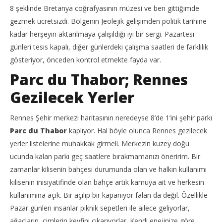
8 şeklinde Bretanya coğrafyasının müzesi ve ben gittiğimde
gezmek ücretsizdi. Bölgenin Jeolejik gelişimden politik tarihine
kadar herşeyin aktarılmaya çalışıldığı iyi bir sergi. Pazartesi
günleri tesis kapalı, diğer günlerdeki çalışma saatleri de farklılık
gösteriyor, önceden kontrol etmekte fayda var.
Parc du Thabor; Rennes
Gezilecek Yerler
Rennes Şehir merkezi haritasının neredeyse 8’de 1’ini şehir parkı
Parc du Thabor
kaplıyor. Hal böyle olunca Rennes gezilecek
yerler listelerine muhakkak girmeli. Merkezin kuzey doğu
ucunda kalan parkı geç saatlere bırakmamanızı öneririm. Bir
zamanlar kilisenin bahçesi durumunda olan ve halkın kullanımı
kilisenin inisiyatifinde olan bahçe artık kamuya ait ve herkesin
kullanımına açık. Bir açılıp bir kapanıyor falan da değil. Özellikle
Pazar günleri insanlar piknik sepetleri ile ailece geliyorlar,
ağaçların, çimlerin keyfini çıkarıyorlar. Kendi enejinize göre