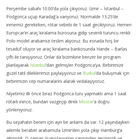
Ağu
01
201
Ağustos
Perşembe sabahı 10.00’da yola çıkıyoruz. İzmir – İstanbul –
G
2015
Giraffe
Podgorica uçup Karadağ’a varıyoruz. Normalde 13.25’de
inmemiz gerekirken, rötar sebebi ile 1 saat gecikiyoruz. Hemen
Europcar’ın araç kiralama bürosuna gidip sevimli turuncu renkli
Polo model arabamızı teslim alıyoruz. Bu esnada hoş bir
tesadüf oluyor ve araç kiralama bankosunda Hande – Barlas
çifti ile tanışıyoruz. Onlar da bizimkine benzer bir program
planlayarak
İstanbul
’dan gelmişler Podgorica’ya. Birbirimize
güzel tatil dileklerimizi paylaşıyoruz ve
Budva
’da buluşmak için
birbirimizin cep numaralarını alarak vedalaşıyoruz.
Niyetimiz ilk önce biraz Podgorica turu yapmaktı ama 1 saat
rötarlı inince, bundan vazgeçip direk
Mostar
’a doğru
yönleniyoruz.
Bu seyahatin benim için ayrı bir anlamı da var. 12 yaşındayken
ailemle beraber arabamızla İzmir’den yola çıkıp Hamburg’a
gitmiştik. O zaman Yugoslavya’nın içerisinden geçmiştik ve