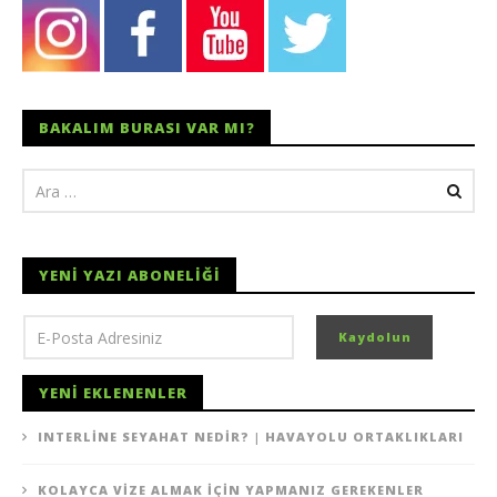
BAKALIM BURASI VAR MI?
YENI YAZI ABONELIĞI
YENI EKLENENLER
INTERLINE SEYAHAT NEDIR? | HAVAYOLU ORTAKLIKLARI
KOLAYCA VIZE ALMAK İÇIN YAPMANIZ GEREKENLER