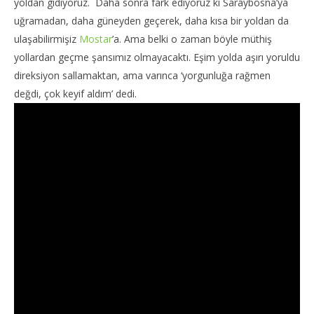
yoldan gidiyoruz. Daha sonra fark ediyoruz ki Saraybosna’ya
uğramadan, daha güneyden geçerek, daha kısa bir yoldan da
ulaşabilirmişiz
Mostar
’a. Ama belki o zaman böyle müthiş
yollardan geçme şansımız olmayacaktı. Eşim yolda aşırı yoruldu
direksiyon sallamaktan, ama varınca ‘yorgunluğa rağmen
değdi, çok keyif aldım’ dedi.