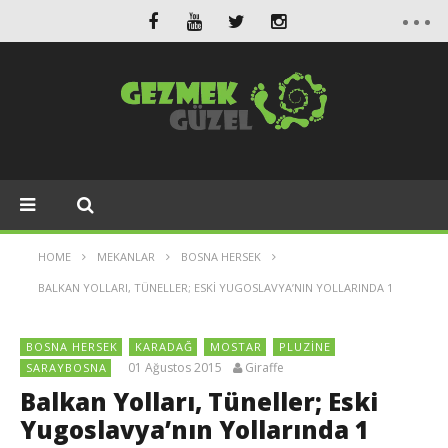
HOME
MEKANLAR
BOSNA HERSEK
BALKAN YOLLARI, TÜNELLER; ESKI YUGOSLAVYA’NIN YOLLARINDA 1
BOSNA HERSEK
KARADAĞ
MOSTAR
PLUZINE
01 Ağustos 2015
Giraffe
SARAYBOSNA
Balkan Yolları, Tüneller; Eski
Yugoslavya’nın Yollarında 1