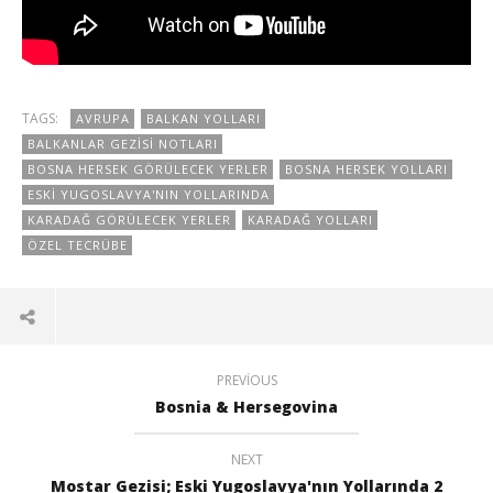
TAGS:
AVRUPA
BALKAN YOLLARI
BALKANLAR GEZISI NOTLARI
BOSNA HERSEK GÖRÜLECEK YERLER
BOSNA HERSEK YOLLARI
ESKI YUGOSLAVYA'NIN YOLLARINDA
KARADAĞ GÖRÜLECEK YERLER
KARADAĞ YOLLARI
ÖZEL TECRÜBE
PREVIOUS
Bosnia & Hersegovina
NEXT
Mostar Gezisi; Eski Yugoslavya'nın Yollarında 2