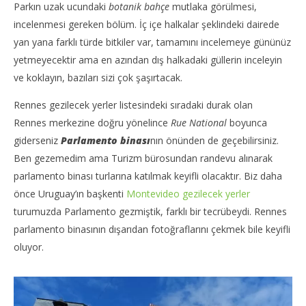
Parkın uzak ucundaki
botanik bahçe
mutlaka görülmesi,
incelenmesi gereken bölüm. İç içe halkalar şeklindeki dairede
yan yana farklı türde bitkiler var, tamamını incelemeye gününüz
yetmeyecektir ama en azından dış halkadaki güllerin inceleyin
ve koklayın, bazıları sizi çok şaşırtacak.
Rennes gezilecek yerler listesindeki sıradaki durak olan
Rennes merkezine doğru yönelince
Rue National
boyunca
giderseniz
Parlamento binası
nın önünden de geçebilirsiniz.
Ben gezemedim ama Turizm bürosundan randevu alınarak
parlamento binası turlarına katılmak keyifli olacaktır. Biz daha
önce Uruguay’ın başkenti
Montevideo gezilecek yerler
turumuzda Parlamento gezmiştik, farklı bir tecrübeydi. Rennes
parlamento binasının dışarıdan fotoğraflarını çekmek bile keyifli
oluyor.