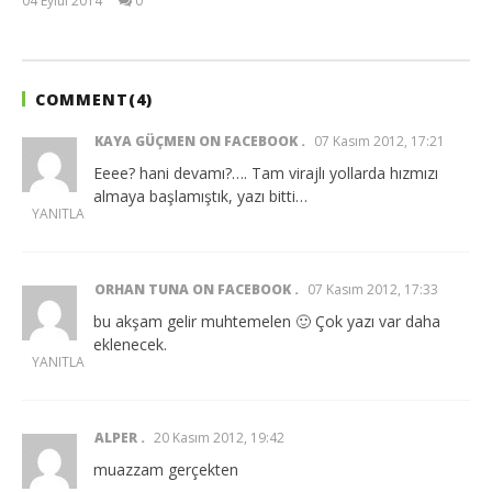
04 Eylül 2014
0
Ayça
Kumluca
Topallı
COMMENT(
4
)
KAYA GÜÇMEN ON FACEBOOK
07 Kasım 2012, 17:21
Eeee? hani devamı?…. Tam virajlı yollarda hızmızı
almaya başlamıştık, yazı bitti…
YANITLA
ORHAN TUNA ON FACEBOOK
07 Kasım 2012, 17:33
bu akşam gelir muhtemelen 🙂 Çok yazı var daha
eklenecek.
YANITLA
ALPER
20 Kasım 2012, 19:42
muazzam gerçekten