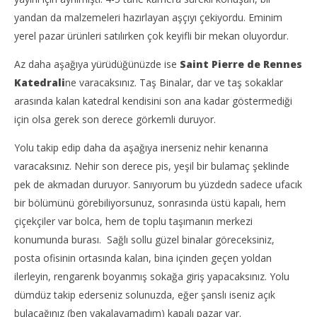
yandan da malzemeleri hazırlayan aşçıyı çekiyordu. Eminim
yerel pazar ürünleri satılırken çok keyifli bir mekan oluyordur.
Az daha aşağıya yürüdüğünüzde ise
Saint Pierre de Rennes
Katedrali
ne varacaksınız. Taş Binalar, dar ve taş sokaklar
arasında kalan katedral kendisini son ana kadar göstermediği
için olsa gerek son derece görkemli duruyor.
Yolu takip edip daha da aşağıya inerseniz nehir kenarına
varacaksınız. Nehir son derece pis, yeşil bir bulamaç şeklinde
pek de akmadan duruyor. Sanıyorum bu yüzdedn sadece ufacık
bir bölümünü görebiliyorsunuz, sonrasında üstü kapalı, hem
çiçekçiler var bolca, hem de toplu taşımanın merkezi
konumunda burası. Sağlı sollu güzel binalar göreceksiniz,
posta ofisinin ortasında kalan, bina içinden geçen yoldan
ilerleyin, rengarenk boyanmış sokağa giriş yapacaksınız. Yolu
dümdüz takip ederseniz solunuzda, eğer şanslı iseniz açık
bulacağınız (ben yakalayamadım) kapalı pazar var.