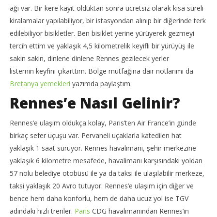
ağı var. Bir kere kayıt olduktan sonra ücretsiz olarak kısa süreli
kiralamalar yapılabiliyor, bir istasyondan alınıp bir diğerinde terk
edilebiliyor bisikletler. Ben bisiklet yerine yürüyerek gezmeyi
NOW VIEWING
tercih ettim ve yaklaşık 4,5 kilometrelik keyifli bir yürüyüş ile
Int
Rennes Gezilecek Yerler, Rennes Gezisi Notları
sakin sakin, dinlene dinlene Rennes gezilecek yerler
19
19
listemin keyfini çıkarttım. Bölge mutfağına dair notlarımı da
Kas
Kasım
201
2014
Bretanya yemekleri
yazımda paylaştım.
T
TheGutan
Rennes’e Nasıl Gelinir?
Rennes’e ulaşım oldukça kolay, Paris’ten Air France’in günde
birkaç sefer uçuşu var. Pervaneli uçaklarla katedilen hat
yaklaşık 1 saat sürüyor. Rennes havalimanı, şehir merkezine
yaklaşık 6 kilometre mesafede, havalimanı karşısındaki yoldan
57 nolu belediye otobüsü ile ya da taksi ile ulaşılabilir merkeze,
taksi yaklaşık 20 Avro tutuyor. Rennes’e ulaşım için diğer ve
bence hem daha konforlu, hem de daha ucuz yol ise TGV
adındaki hızlı trenler.
Paris
CDG havalimanından Rennes’in