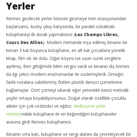
Yerler
Rennes gezilecek yerler listesini gezmeye tren istasyonundan
başlarsanız, kuzey çıkışı karşısında, bir paralel sokaktaki
kütüphaneyi ilk durak yapmalısınız (
Les Champs Libres,
Cours Des Allies
). Modern mimaride inşa edilmiş binanın bir
kenarı 3 kat boyunca kütüphane, en alt kat çocuklara yönelik
kitap, film vb. ile dolu. Diğer köşesi ise uzun süreli sergilere
ayrılmış. Ben gittiğimde bilim sergisi vardı ve binanın dış kısmını
da ilgi çekici modern enstrumanlar ile süslemişlerdi. Örneğin
farklı notalara sabitlenmiş flütleri plastik denizci çizmelerine
bağlamışlar. Dört çizmeyi sıkarak eğer yetenekli iseniz melodik
şeyler ortaya koyabiliyorsunuz. Doğal olarak özellikle çocuklu
aileler için çok cezbedici ve eğitici.
Melbourne şehir
merkezi
ndeki kütüphane ile en beğendiğim kütüphaneler
arasına girdi Rennes kütüphanesi.
Binanın orta katı, kütüphane ve sergi alanını da çevreleyecek bir