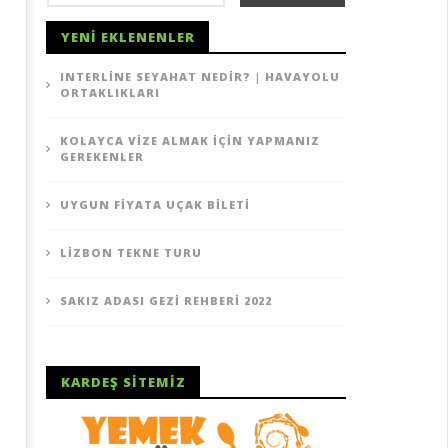
YENI EKLENENLER
INTERLINE SEYAHAT NEDIR? | HAVAYOLU
gun Fiyata Uçak Bileti
Lizbon Tekne Turu
ORTAKLIKLARI
25
emmuz
Temmuz
19
2019
KOLAYCA VIZE ALMAK İÇIN YAPMANIZ
TheGutan
TheGutan
GEREKENLER
UYGUN FIYATA UÇAK BILETI
LIZBON TEKNE TURU
SAKIZ ADASI GEZI REHBERI 2022
KARDEŞ SITEMIZ