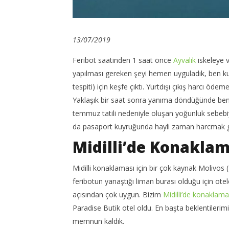
13/07/2019
Feribot saatinden 1 saat önce
Ayvalık
iskeleye v
yapılması gereken şeyi hemen uyguladık, ben kuy
tespiti) için keşfe çıktı. Yurtdışı çıkış harcı öde
Yaklaşık bir saat sonra yanıma döndüğünde ben
temmuz tatili nedeniyle oluşan yoğunluk sebebiyle
da pasaport kuyruğunda hayli zaman harcmak g
Midilli’de Konakla
Midilli konaklaması için bir çok kaynak Molivos
feribotun yanaştığı liman burası olduğu için o
açısından çok uygun. Bizim
Midilli’de konaklama
Paradise Butik otel oldu. En başta beklentilerim
memnun kaldık.