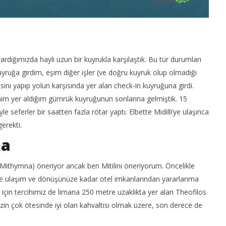
ardığımızda hayli uzun bir kuyrukla karşılaştık. Bu tür durumları
ruğa girdim, eşim diğer işler (ve doğru kuyruk olup olmadığı
mesini yapıp yolun karşısında yer alan check-in kuyruğuna girdi.
im yer aldığım gümrük kuyruğunun sonlarına gelmiştik. 15
 seferler bir saatten fazla rötar yaptı. Elbette Midilli’ye ulaşınca
erekti.
ma
 (Mithymna) öneriyor ancak ben Mitilini öneriyorum. Öncelikle
tele ulaşım ve dönüşünüze kadar otel imkanlarından yararlanma
için tercihimiz de limana 250 metre uzaklıkta yer alan Theofilos
izin çok ötesinde iyi olan kahvaltısı olmak üzere, son derece de