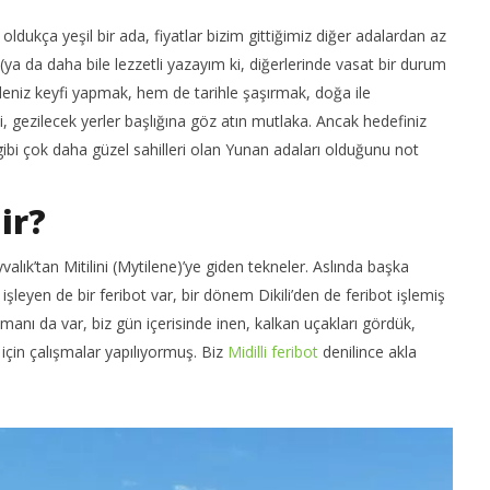
 oldukça yeşil bir ada, fiyatlar bizim gittiğimiz diğer adalardan az
ya da daha bile lezzetli yazayım ki, diğerlerinde vasat bir durum
e seyahat nedir? |
Kolayca Vize Almak İçin
Uy
niz keyfi yapmak, hem de tarihle şaşırmak, doğa ile
 Ortaklıkları
Yapmanız Gerekenler
25
i, gezilecek yerler başlığına göz atın mutlaka. Ancak hedefiniz
T
25
bi çok daha güzel sahilleri olan Yunan adaları olduğunu not
20
Temmuz
2019
an
TheGutan
ir?
yvalık’tan Mitilini (Mytilene)’ye giden tekneler. Aslında başka
işleyen de bir feribot var, bir dönem Dikili’den de feribot işlemiş
manı da var, biz gün içerisinde inen, kalkan uçakları gördük,
 için çalışmalar yapılıyormuş. Biz
Midilli feribot
denilince akla