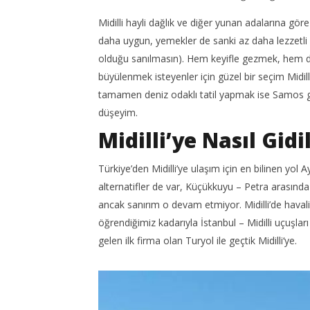
Midilli hayli dağlık ve diğer yunan adalarına göre
NOW VIEWING
daha uygun, yemekler de sanki az daha lezzetli (
Interlin
Midilli Gezi Rehberi; Midilli
olduğu sanılmasın). Hem keyifle gezmek, hem de
Havayolu
Gezisi Notları 1
büyülenmek isteyenler için güzel bir seçim Midill
25
25
tamamen deniz odaklı tatil yapmak ise Samos gi
Temmuz
Temmuz
2019
2019
düşeyim.
TheGut
TheGutan
Midilli’ye Nasıl Gidil
Türkiye’den Midilli’ye ulaşım için en bilinen yol A
alternatifler de var, Küçükkuyu – Petra arasında 
ancak sanırım o devam etmiyor. Midilli’de havali
öğrendiğimiz kadarıyla İstanbul – Midilli uçuşları
gelen ilk firma olan Turyol ile geçtik Midilli‘ye.