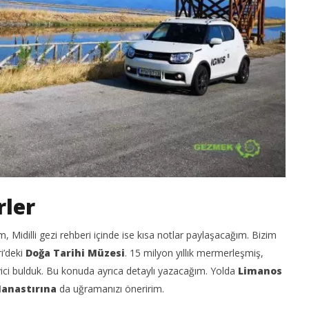
rler
m, Midilli gezi rehberi içinde ise kısa notlar paylaşacağım. Bizim
i’deki
Doğa Tarihi Müzesi
. 15 milyon yıllık mermerleşmiş,
leyici bulduk. Bu konuda ayrıca detaylı yazacağım. Yolda
Limanos
Manastırına
da uğramanızı öneririm.