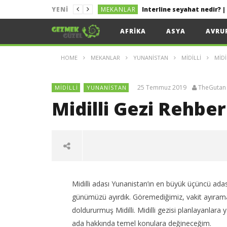
MEKANLAR
YENI
MEKANLAR
Kolayca Vize Almak İçin 
AFRIKA
ASYA
AVRU
MEKANLAR
Uygun Fiyata Uçak Bileti
HOME
MEKANLAR
YUNANISTAN
MIDILLI
MIDI
LIZBON
Lizbon Tekne Turu
MEKANLAR
Sakız Adası Gezi Rehberi 
25 Temmuz 2019
TheGutan
MIDILLI
YUNANISTAN
MEKANLAR
Midilli Gezi Rehberi
Midilli adası Yunanistan’ın en büyük üçüncü adas
günümüzü ayırdık. Göremediğimiz, vakit ayıramad
doldururmuş Midilli. Midilli gezisi planlayanlara
ada hakkında temel konulara değineceğim.