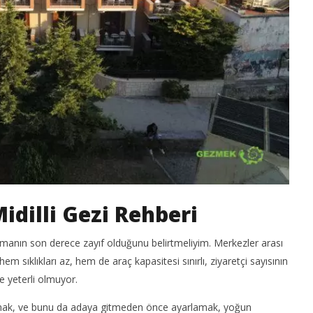
Midilli Gezi Rehberi
ımanın son derece zayıf olduğunu belirtmeliyim. Merkezler arası
em sıklıkları az, hem de araç kapasitesi sınırlı, ziyaretçi sayısının
e yeterli olmuyor.
ralamak, ve bunu da adaya gitmeden önce ayarlamak, yoğun