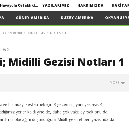
Interline seyahat nedir? | Havayolu Ortaklıkları
YAZILARIMIZ
HAKKIMIZDA
HARITA
Yapmanız Gerekenler
PA
GÜNEY AMERIKA
KUZEY AMERIKA
OKYANUSY
LLI GEZI REHBERI; MIDILLI GEZISI NOTLARI 1
2022
2
Interline seyahat nedir? | Havayolu Ortaklıkları
; Midilli Gezisi Notları 1
MORE
ı ve biz adayı keşfetmek için 3 gecemizi, yani yaklaşık 4
ığımız yerler kaldı yine de, daha çok vakit ayırsak onu da
 yardımcı olacağını düşündüğüm Midilli gezi rehberi yazısında da