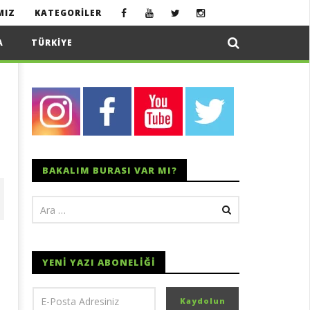
MIZ
KATEGORILER
A
TÜRKIYE
BAKALIM BURASI VAR MI?
YENI YAZI ABONELIĞI